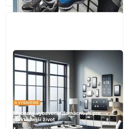
článok podrobne vysvetľuje, na čo treba pri tomto
výbere dbať. Od zohľadnenia typu športu, cez
odporúčania od odborníkov, až po nastavenie
rozumného rozpočtu – všetko je tu prehľadne
spracované. Okrem toho sa venuje aj najčastejším
chybám začiatočníkov a ponúka praktické rady,
ako sa im vyhnúť. Ak chcete získať pevné základy,
vyhnúť sa zraneniam a mať dlhodobú radosť zo
športovania, určite si prečítajte celý článok.
A VYBAVENIE
Moderné vybavenie domácnosti pre
efektívnejší život