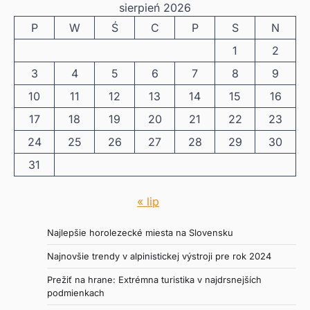
sierpień 2026
P
W
Ś
C
P
S
N
1
2
3
4
5
6
7
8
9
10
11
12
13
14
15
16
17
18
19
20
21
22
23
24
25
26
27
28
29
30
31
« lip
Najlepšie horolezecké miesta na Slovensku
Najnovšie trendy v alpinistickej výstroji pre rok 2024
Prežiť na hrane: Extrémna turistika v najdrsnejších
podmienkach