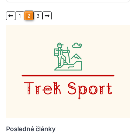
čo by nemalo chýbať vo výbave žiadneho
horolezca. Dozviete sa, ako správne pripraviť
Stronicowanie
1
2
3
svoju základnú výstroj, ako vrstviť oblečenie pre
wpisów
ochranu pred chladom a prečo je kvalitné
bezpečnostné vybavenie doslova otázkou života.
Autor dôkladne rozoberá každý aspekt výbavy, od
lana až po lavínovú sondu, a zdôrazňuje dôležitosť
prípravy na nepredvídateľné horské podmienky.
Prečítajte si celý článok a získajte istotu, že váš
najbližší výstup bude nielen úspešný, ale
predovšetkým bezpečný.
Posledné články