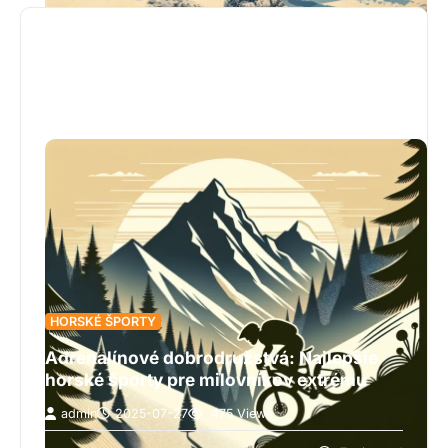
mrazom, lavínam a izolácii. Článok približuje
realitu horských komunít v Himalájach a
Karakorame – od ich jedinečných spôsobov
prežitia až po silné väzby na tradície a prírodu.
Zároveň poukazuje na narastajúci tlak
klimatických zmien, ktoré ohrozujú ich spôsob
života a nútia ich hľadať nové prístupy k
zabezpečeniu vody a obživy. Prečítajte si celý
článok a spoznajte, ako odolnosť, kultúra a
prírodné výzvy formujú každodenný život pod
najvyššími horami sveta.
HORSKÉ ŠPORTY
Adrenalínové dobrodružstvá: Najlepšie
horské športy pre milovníkov extrému
admin
2025-07-27
475 Views
Tento článok je pozvánkou pre všetkých