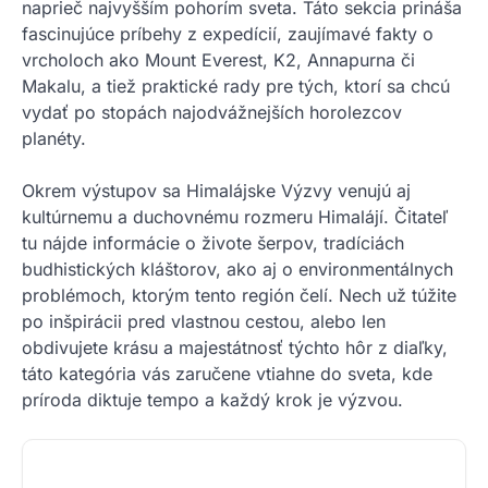
naprieč najvyšším pohorím sveta. Táto sekcia prináša
fascinujúce príbehy z expedícií, zaujímavé fakty o
vrcholoch ako Mount Everest, K2, Annapurna či
Makalu, a tiež praktické rady pre tých, ktorí sa chcú
vydať po stopách najodvážnejších horolezcov
planéty.
Okrem výstupov sa Himalájske Výzvy venujú aj
kultúrnemu a duchovnému rozmeru Himalájí. Čitateľ
tu nájde informácie o živote šerpov, tradíciách
budhistických kláštorov, ako aj o environmentálnych
problémoch, ktorým tento región čelí. Nech už túžite
po inšpirácii pred vlastnou cestou, alebo len
obdivujete krásu a majestátnosť týchto hôr z diaľky,
táto kategória vás zaručene vtiahne do sveta, kde
príroda diktuje tempo a každý krok je výzvou.