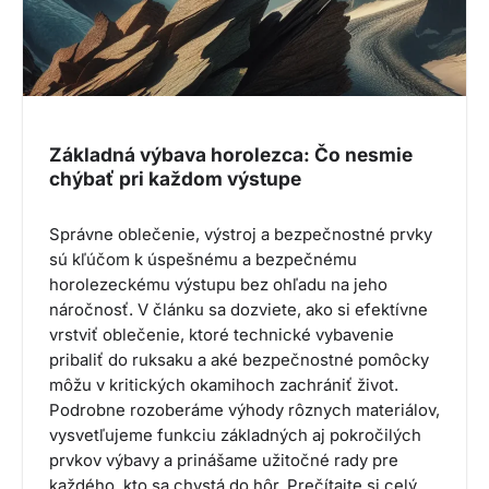
Základná výbava horolezca: Čo nesmie
chýbať pri každom výstupe
Správne oblečenie, výstroj a bezpečnostné prvky
sú kľúčom k úspešnému a bezpečnému
horolezeckému výstupu bez ohľadu na jeho
náročnosť. V článku sa dozviete, ako si efektívne
vrstviť oblečenie, ktoré technické vybavenie
pribaliť do ruksaku a aké bezpečnostné pomôcky
môžu v kritických okamihoch zachrániť život.
Podrobne rozoberáme výhody rôznych materiálov,
vysvetľujeme funkciu základných aj pokročilých
prvkov výbavy a prinášame užitočné rady pre
každého, kto sa chystá do hôr. Prečítajte si celý