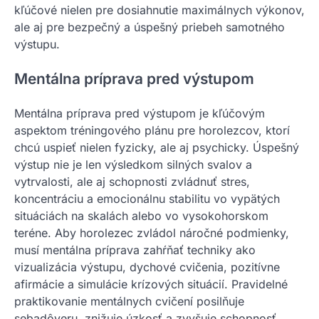
kľúčové nielen pre dosiahnutie maximálnych výkonov,
ale aj pre bezpečný a úspešný priebeh samotného
výstupu.
Mentálna príprava pred výstupom
Mentálna príprava pred výstupom je kľúčovým
aspektom tréningového plánu pre horolezcov, ktorí
chcú uspieť nielen fyzicky, ale aj psychicky. Úspešný
výstup nie je len výsledkom silných svalov a
vytrvalosti, ale aj schopnosti zvládnuť stres,
koncentráciu a emocionálnu stabilitu vo vypätých
situáciách na skalách alebo vo vysokohorskom
teréne. Aby horolezec zvládol náročné podmienky,
musí mentálna príprava zahŕňať techniky ako
vizualizácia výstupu, dychové cvičenia, pozitívne
afirmácie a simulácie krízových situácií. Pravidelné
praktikovanie mentálnych cvičení posilňuje
sebadôveru, znižuje úzkosť a zvyšuje schopnosť