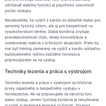
udržiavať stabilnú fyzickú aj psychickú výkonnosť
počas výstupu.
Nezabudnite, že výdrž a kardio sú dôležité nielen pre
samotný fyzický výkon, ale aj pre bezpečnosť vo
vysokohorskom teréne. Slabá kondícia zvyšuje
pravdepodobnosť chýb, straty koncentrácie a
oneskorenej reakcie v kritických situáciách. Preto by
mal byť tréning zameraný na výdrž a kardio súčasťou
každodenného režimu každého horolezca
pripravujúceho sa na výstup.
Techniky lezenia a práca s výstrojom
Technika lezenia a práca s výstrojom sú kľúčové
prvky úspešného a bezpečného výstupu v
horolezectve. Ak sa pripravujete na náročnú túru
alebo výstup, okrem fyzickej kondície je nevyhnutné
rozvíjať aj technické lezecké zručnosti. Správna