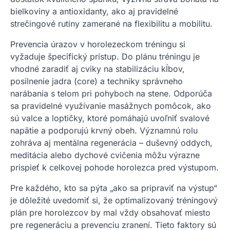
bielkoviny a antioxidanty, ako aj pravidelné
strečingové rutiny zamerané na flexibilitu a mobilitu.
Prevencia úrazov v horolezeckom tréningu si
vyžaduje špecifický prístup. Do plánu tréningu je
vhodné zaradiť aj cviky na stabilizáciu kĺbov,
posilnenie jadra (core) a techniky správneho
narábania s telom pri pohyboch na stene. Odporúča
sa pravidelné využívanie masážnych pomôcok, ako
sú valce a loptičky, ktoré pomáhajú uvoľniť svalové
napätie a podporujú krvný obeh. Významnú rolu
zohráva aj mentálna regenerácia – duševný oddych,
meditácia alebo dychové cvičenia môžu výrazne
prispieť k celkovej pohode horolezca pred výstupom.
Pre každého, kto sa pýta „ako sa pripraviť na výstup“
je dôležité uvedomiť si, že optimalizovaný tréningový
plán pre horolezcov by mal vždy obsahovať miesto
pre regeneráciu a prevenciu zranení. Tieto faktory sú