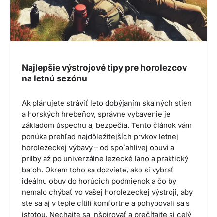
Najlepšie výstrojové tipy pre horolezcov
na letnú sezónu
Ak plánujete stráviť leto dobýjaním skalných stien
a horských hrebeňov, správne vybavenie je
základom úspechu aj bezpečia. Tento článok vám
ponúka prehľad najdôležitejších prvkov letnej
horolezeckej výbavy – od spoľahlivej obuvi a
prilby až po univerzálne lezecké lano a praktický
batoh. Okrem toho sa dozviete, ako si vybrať
ideálnu obuv do horúcich podmienok a čo by
nemalo chýbať vo vašej horolezeckej výstroji, aby
ste sa aj v teple cítili komfortne a pohybovali sa s
istotou. Nechajte sa inšpirovať a prečítajte si celý