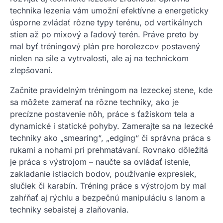
technika lezenia vám umožní efektívne a energeticky
úsporne zvládať rôzne typy terénu, od vertikálnych
stien až po mixový a ľadový terén. Práve preto by
mal byť tréningový plán pre horolezcov postavený
nielen na sile a vytrvalosti, ale aj na technickom
zlepšovaní.
Začnite pravidelným tréningom na lezeckej stene, kde
sa môžete zamerať na rôzne techniky, ako je
precízne postavenie nôh, práce s ťažiskom tela a
dynamické i statické pohyby. Zamerajte sa na lezecké
techniky ako „smearing“, „edging“ či správna práca s
rukami a nohami pri prehmatávaní. Rovnako dôležitá
je práca s výstrojom – naučte sa ovládať istenie,
zakladanie istiacich bodov, používanie expresiek,
slučiek či karabín. Tréning práce s výstrojom by mal
zahŕňať aj rýchlu a bezpečnú manipuláciu s lanom a
techniky sebaistej a zlaňovania.