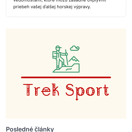
vedomosťami, ktoré môžu zásadne ovplyvniť
priebeh vašej ďalšej horskej výpravy.
Posledné články