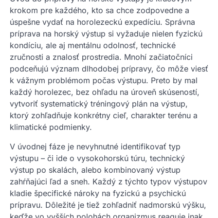
krokom pre každého, kto sa chce zodpovedne a
úspešne vydať na horolezeckú expedíciu. Správna
príprava na horský výstup si vyžaduje nielen fyzickú
kondíciu, ale aj mentálnu odolnosť, technické
zručnosti a znalosť prostredia. Mnohí začiatočníci
podceňujú význam dlhodobej prípravy, čo môže viesť
k vážnym problémom počas výstupu. Preto by mal
každý horolezec, bez ohľadu na úroveň skúseností,
vytvoriť systematický tréningový plán na výstup,
ktorý zohľadňuje konkrétny cieľ, charakter terénu a
klimatické podmienky.
V úvodnej fáze je nevyhnutné identifikovať typ
výstupu – či ide o vysokohorskú túru, technický
výstup po skalách, alebo kombinovaný výstup
zahŕňajúci ľad a sneh. Každý z týchto typov výstupov
kladie špecifické nároky na fyzickú a psychickú
prípravu. Dôležité je tiež zohľadniť nadmorskú výšku,
keďže vo vyšších polohách organizmus reaguje inak