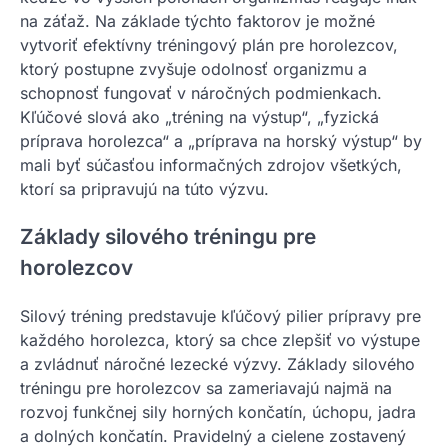
na záťaž. Na základe týchto faktorov je možné
vytvoriť efektívny tréningový plán pre horolezcov,
ktorý postupne zvyšuje odolnosť organizmu a
schopnosť fungovať v náročných podmienkach.
Kľúčové slová ako „tréning na výstup“, „fyzická
príprava horolezca“ a „príprava na horský výstup“ by
mali byť súčasťou informačných zdrojov všetkých,
ktorí sa pripravujú na túto výzvu.
Základy silového tréningu pre
horolezcov
Silový tréning predstavuje kľúčový pilier prípravy pre
každého horolezca, ktorý sa chce zlepšiť vo výstupe
a zvládnuť náročné lezecké výzvy. Základy silového
tréningu pre horolezcov sa zameriavajú najmä na
rozvoj funkčnej sily horných končatín, úchopu, jadra
a dolných končatín. Pravidelný a cielene zostavený