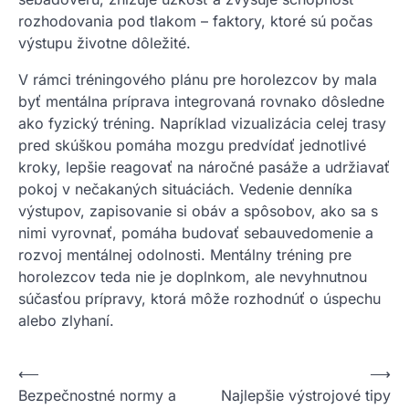
rozhodovania pod tlakom – faktory, ktoré sú počas
výstupu životne dôležité.
V rámci tréningového plánu pre horolezcov by mala
byť mentálna príprava integrovaná rovnako dôsledne
ako fyzický tréning. Napríklad vizualizácia celej trasy
pred skúškou pomáha mozgu predvídať jednotlivé
kroky, lepšie reagovať na náročné pasáže a udržiavať
pokoj v nečakaných situáciách. Vedenie denníka
výstupov, zapisovanie si obáv a spôsobov, ako sa s
nimi vyrovnať, pomáha budovať sebauvedomenie a
rozvoj mentálnej odolnosti. Mentálny tréning pre
horolezcov teda nie je doplnkom, ale nevyhnutnou
súčasťou prípravy, ktorá môže rozhodnúť o úspechu
alebo zlyhaní.
Nawigacja
⟵
⟶
Bezpečnostné normy a
Najlepšie výstrojové tipy
wpisu