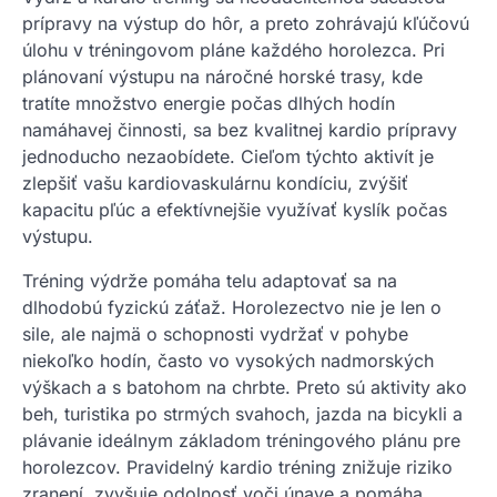
prípravy na výstup do hôr, a preto zohrávajú kľúčovú
úlohu v tréningovom pláne každého horolezca. Pri
plánovaní výstupu na náročné horské trasy, kde
tratíte množstvo energie počas dlhých hodín
namáhavej činnosti, sa bez kvalitnej kardio prípravy
jednoducho nezaobídete. Cieľom týchto aktivít je
zlepšiť vašu kardiovaskulárnu kondíciu, zvýšiť
kapacitu pľúc a efektívnejšie využívať kyslík počas
výstupu.
Tréning výdrže pomáha telu adaptovať sa na
dlhodobú fyzickú záťaž. Horolezectvo nie je len o
sile, ale najmä o schopnosti vydržať v pohybe
niekoľko hodín, často vo vysokých nadmorských
výškach a s batohom na chrbte. Preto sú aktivity ako
beh, turistika po strmých svahoch, jazda na bicykli a
plávanie ideálnym základom tréningového plánu pre
horolezcov. Pravidelný kardio tréning znižuje riziko
zranení, zvyšuje odolnosť voči únave a pomáha