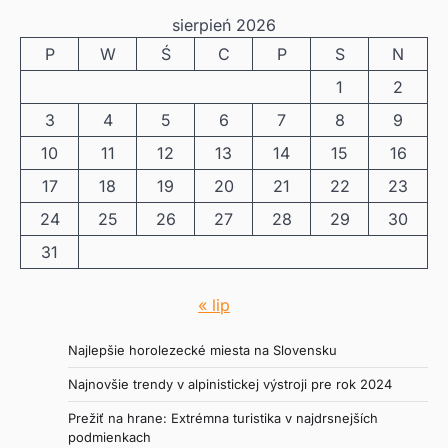
sierpień 2026
P
W
Ś
C
P
S
N
1
2
3
4
5
6
7
8
9
10
11
12
13
14
15
16
17
18
19
20
21
22
23
24
25
26
27
28
29
30
31
« lip
Najlepšie horolezecké miesta na Slovensku
Najnovšie trendy v alpinistickej výstroji pre rok 2024
Prežiť na hrane: Extrémna turistika v najdrsnejších
podmienkach