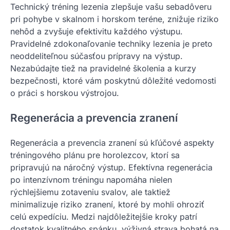
Technický tréning lezenia zlepšuje vašu sebadôveru
pri pohybe v skalnom i horskom teréne, znižuje riziko
nehôd a zvyšuje efektivitu každého výstupu.
Pravidelné zdokonaľovanie techniky lezenia je preto
neoddeliteľnou súčasťou prípravy na výstup.
Nezabúdajte tiež na pravidelné školenia a kurzy
bezpečnosti, ktoré vám poskytnú dôležité vedomosti
o práci s horskou výstrojou.
Regenerácia a prevencia zranení
Regenerácia a prevencia zranení sú kľúčové aspekty
tréningového plánu pre horolezcov, ktorí sa
pripravujú na náročný výstup. Efektívna regenerácia
po intenzívnom tréningu napomáha nielen
rýchlejšiemu zotaveniu svalov, ale taktiež
minimalizuje riziko zranení, ktoré by mohli ohroziť
celú expedíciu. Medzi najdôležitejšie kroky patrí
dostatok kvalitného spánku, výživná strava bohatá na