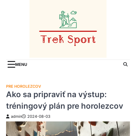
Skip
to
content
MENU
PRE HOROLEZCOV
Ako sa pripraviť na výstup:
tréningový plán pre horolezcov
admin
2024-08-03