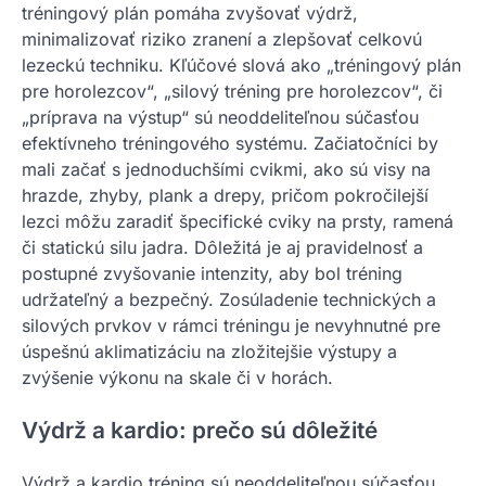
tréningový plán pomáha zvyšovať výdrž,
minimalizovať riziko zranení a zlepšovať celkovú
lezeckú techniku. Kľúčové slová ako „tréningový plán
pre horolezcov“, „silový tréning pre horolezcov“, či
„príprava na výstup“ sú neoddeliteľnou súčasťou
efektívneho tréningového systému. Začiatočníci by
mali začať s jednoduchšími cvikmi, ako sú visy na
hrazde, zhyby, plank a drepy, pričom pokročilejší
lezci môžu zaradiť špecifické cviky na prsty, ramená
či statickú silu jadra. Dôležitá je aj pravidelnosť a
postupné zvyšovanie intenzity, aby bol tréning
udržateľný a bezpečný. Zosúladenie technických a
silových prvkov v rámci tréningu je nevyhnutné pre
úspešnú aklimatizáciu na zložitejšie výstupy a
zvýšenie výkonu na skale či v horách.
Výdrž a kardio: prečo sú dôležité
Výdrž a kardio tréning sú neoddeliteľnou súčasťou