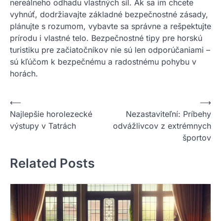
nereálneho odhadu vlastných síl. Ak sa im chcete
vyhnúť, dodržiavajte základné bezpečnostné zásady,
plánujte s rozumom, vybavte sa správne a rešpektujte
prírodu i vlastné telo. Bezpečnostné tipy pre horskú
turistiku pre začiatočníkov nie sú len odporúčaniami –
sú kľúčom k bezpečnému a radostnému pohybu v
horách.
Nawigacja
⟵
⟶
Najlepšie horolezecké
Nezastaviteľní: Príbehy
wpisu
výstupy v Tatrách
odvážlivcov z extrémnych
športov
Related Posts