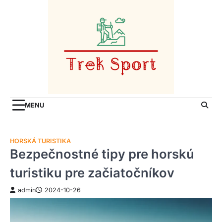
Skip
to
content
MENU
HORSKÁ TURISTIKA
Bezpečnostné tipy pre horskú
turistiku pre začiatočníkov
admin
2024-10-26