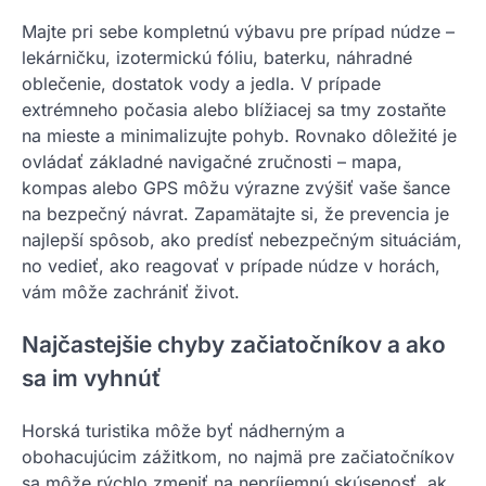
Majte pri sebe kompletnú výbavu pre prípad núdze –
lekárničku, izotermickú fóliu, baterku, náhradné
oblečenie, dostatok vody a jedla. V prípade
extrémneho počasia alebo blížiacej sa tmy zostaňte
na mieste a minimalizujte pohyb. Rovnako dôležité je
ovládať základné navigačné zručnosti – mapa,
kompas alebo GPS môžu výrazne zvýšiť vaše šance
na bezpečný návrat. Zapamätajte si, že prevencia je
najlepší spôsob, ako predísť nebezpečným situáciám,
no vedieť, ako reagovať v prípade núdze v horách,
vám môže zachrániť život.
Najčastejšie chyby začiatočníkov a ako
sa im vyhnúť
Horská turistika môže byť nádherným a
obohacujúcim zážitkom, no najmä pre začiatočníkov
sa môže rýchlo zmeniť na nepríjemnú skúsenosť, ak