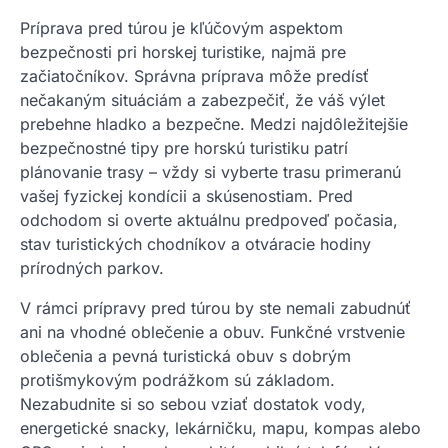
Príprava pred túrou je kľúčovým aspektom
bezpečnosti pri horskej turistike, najmä pre
začiatočníkov. Správna príprava môže predísť
nečakaným situáciám a zabezpečiť, že váš výlet
prebehne hladko a bezpečne. Medzi najdôležitejšie
bezpečnostné tipy pre horskú turistiku patrí
plánovanie trasy – vždy si vyberte trasu primeranú
vašej fyzickej kondícii a skúsenostiam. Pred
odchodom si overte aktuálnu predpoveď počasia,
stav turistických chodníkov a otváracie hodiny
prírodných parkov.
V rámci prípravy pred túrou by ste nemali zabudnúť
ani na vhodné oblečenie a obuv. Funkčné vrstvenie
oblečenia a pevná turistická obuv s dobrým
protišmykovým podrážkom sú základom.
Nezabudnite si so sebou vziať dostatok vody,
energetické snacky, lekárničku, mapu, kompas alebo