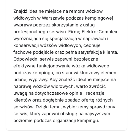
Znajdź idealne miejsce na remont wózków
widłowych w Warszawie podczas kempingowej
wyprawy poprzez skorzystanie z usług
profesjonalnego serwisu. Firmę Elektro-Complex
wyróżniająca się specjalizacją w naprawach i
konserwacji wózków widłowych, cechuje
fachowe podejście oraz pełna satysfakcja klienta.
Odpowiedni serwis zapewni bezpieczne i
efektywne funkcjonowanie wózka widłowego
podczas kempingu, co stanowi kluczowy element
udanej wyprawy. Aby znaleźć idealne miejsce na
naprawę wózków widłowych, warto zwrócić
uwagę na dotychczasowe opinie i recenzje
klientów oraz dogłębnie zbadać ofertę różnych
serwisów. Dzięki temu, wybierzemy sprawdzony
serwis, który zapewni obsługę na najwyższym
poziomie podczas organizacji kempingu.