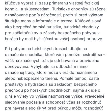
kľúčové vybrať si trasu primeranú vlastnej fyzickej
kondícii a skúsenostiam. Turistické chodníky sú rôzne
označované podľa náročnosti, preto si pred výletom
študujte mapy a informácie o teréne. Kľúčové slová
ako bezpečná horská turistika, turistické chodníky
pre začiatočníkov a zásady bezpečného pohybu v
horách by mali byť súčasťou vašej osobnej prípravy.
Pri pohybe na turistických trasách dbajte na
označenie chodníka, ktoré vám pomôže nestratiť sa –
väčšina značených trás je udržiavaná a pravidelne
obnovovaná. Vyhýbajte sa odbočkám mimo
označenej trasy, ktoré môžu viesť do neznámeho
alebo nebezpečného terénu. Pomalé tempo, časté
prestávky a hydratácia sú základom bezpečného
prechodu po horských chodníkoch, najmä ak ide o
dlhšie výlety vo vyššej nadmorskej výške. Pravidelné
sledovanie počasia a schopnosť včas sa rozhodnúť
pre návrat alebo úkryt pred búrkou môžu rozhodnúť