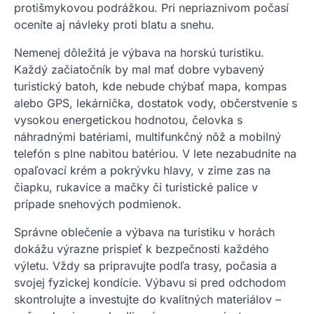
protišmykovou podrážkou. Pri nepriaznivom počasí
oceníte aj návleky proti blatu a snehu.
Nemenej dôležitá je výbava na horskú turistiku.
Každý začiatočník by mal mať dobre vybavený
turistický batoh, kde nebude chýbať mapa, kompas
alebo GPS, lekárnička, dostatok vody, občerstvenie s
vysokou energetickou hodnotou, čelovka s
náhradnými batériami, multifunkčný nôž a mobilný
telefón s plne nabitou batériou. V lete nezabudnite na
opaľovací krém a pokrývku hlavy, v zime zas na
čiapku, rukavice a mačky či turistické palice v
prípade snehových podmienok.
Správne oblečenie a výbava na turistiku v horách
dokážu výrazne prispieť k bezpečnosti každého
výletu. Vždy sa pripravujte podľa trasy, počasia a
svojej fyzickej kondície. Výbavu si pred odchodom
skontrolujte a investujte do kvalitných materiálov –