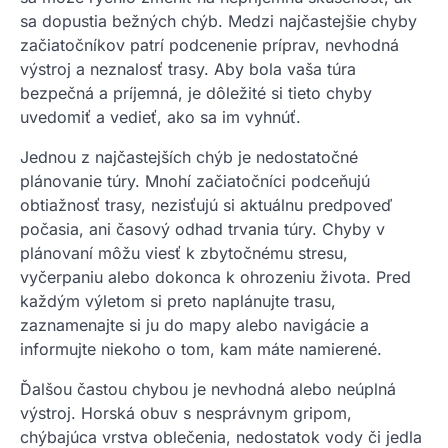
sa dopustia bežných chýb. Medzi najčastejšie chyby
začiatočníkov patrí podcenenie príprav, nevhodná
výstroj a neznalosť trasy. Aby bola vaša túra
bezpečná a príjemná, je dôležité si tieto chyby
uvedomiť a vedieť, ako sa im vyhnúť.
Jednou z najčastejších chýb je nedostatočné
plánovanie túry. Mnohí začiatočníci podceňujú
obtiažnosť trasy, nezisťujú si aktuálnu predpoveď
počasia, ani časový odhad trvania túry. Chyby v
plánovaní môžu viesť k zbytočnému stresu,
vyčerpaniu alebo dokonca k ohrozeniu života. Pred
každým výletom si preto naplánujte trasu,
zaznamenajte si ju do mapy alebo navigácie a
informujte niekoho o tom, kam máte namierené.
Ďalšou častou chybou je nevhodná alebo neúplná
výstroj. Horská obuv s nesprávnym gripom,
chýbajúca vrstva oblečenia, nedostatok vody či jedla