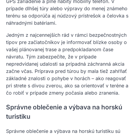
GPS zariadenie a plne nabitý mobilný telefón. V
prípade dlhšej túry alebo výpravy do menej známeho
terénu sa odporúča aj núdzový prístrešok a čelovka s
náhradnými batériami.
Jedným z najcennejších rád v rámci bezpečnostných
tipov pre začiatočníkov je informovať blízke osoby o
vašej plánovanej trase a predpokladanom čase
návratu. Tým zabezpečíte, že v prípade
nepredvídanej udalosti sa prípadná záchranná akcia
začne včas. Príprava pred túrou by mala tiež zahŕňať
základné znalosti o pohybe v horách – ako reagovať
pri strete s divou zverou, ako sa orientovať v teréne a
čo robiť v prípade zmeny počasia alebo zranenia.
Správne oblečenie a výbava na horskú
turistiku
Správne oblečenie a výbava na horskú turistiku sú