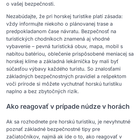
o vašej bezpečnosti.
Nezabúdajte, že pri horskej turistike platí zásada:
vždy informujte niekoho o plánovanej trase a
predpokladanom čase návratu. Bezpečnosť na
turistických chodníkoch znamená aj vhodné
vybavenie – pevná turistická obuv, mapa, mobil s
nabitou batériou, oblečenie prispôsobené meniacej sa
horskej klíme a základná lekárnička by mali byť
súčasťou výbavy každého turistu. So znalosťami
základných bezpečnostných pravidiel a rešpektom
voči prírode si môžete vychutnať horskú turistiku
naplno a bez zbytočných rizík.
Ako reagovať v prípade núdze v horách
Ak sa rozhodnete pre horskú turistiku, je nevyhnutné
poznať základné bezpečnostné tipy pre
začiatočníkov, najmä ak ide o to, ako reagovať v