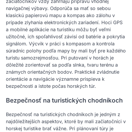
začiatočníkov vždy zahŕňajú prípravu vhodnej
navigačnej výbavy. Odporúča sa mať so sebou
klasickú papierovú mapu a kompas ako zálohu v
prípade zlyhania elektronických zariadení. Hoci GPS
a mobilné aplikácie na turistiku môžu byť veľmi
užitočné, ich spoľahlivosť závisí od batérie a pokrytia
signálom. Výcvik v práci s kompasom a kontrola
súradníc polohy podľa mapy by mali byť pre každého
turistu samozrejmosťou. Pri putovaní v horách je
dôležité zorientovať sa podľa slnka, tvaru terénu a
známych orientačných bodov. Praktické zvládnutie
orientácie a navigácie významne prispieva k
bezpečnosti a istote počas horských túr.
Bezpečnosť na turistických chodníkoch
Bezpečnosť na turistických chodníkoch je jedným z
najdôležitejších aspektov, ktoré by mali začiatočníci v
horskej turistike brať vážne. Pri plánovaní túry je