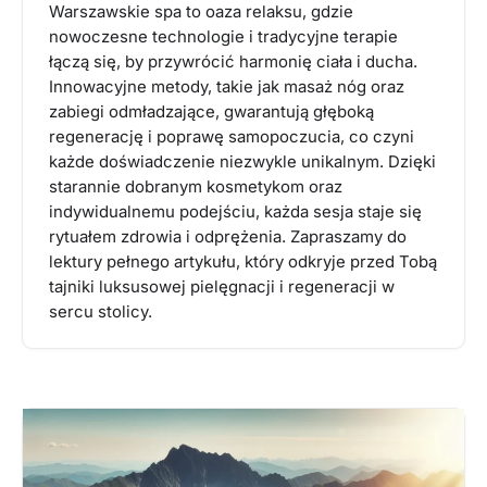
Warszawskie spa to oaza relaksu, gdzie
nowoczesne technologie i tradycyjne terapie
łączą się, by przywrócić harmonię ciała i ducha.
Innowacyjne metody, takie jak masaż nóg oraz
zabiegi odmładzające, gwarantują głęboką
regenerację i poprawę samopoczucia, co czyni
każde doświadczenie niezwykle unikalnym. Dzięki
starannie dobranym kosmetykom oraz
indywidualnemu podejściu, każda sesja staje się
rytuałem zdrowia i odprężenia. Zapraszamy do
lektury pełnego artykułu, który odkryje przed Tobą
tajniki luksusowej pielęgnacji i regeneracji w
sercu stolicy.