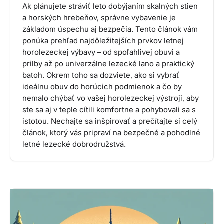
Ak plánujete stráviť leto dobýjaním skalných stien
a horských hrebeňov, správne vybavenie je
základom úspechu aj bezpečia. Tento článok vám
ponúka prehľad najdôležitejších prvkov letnej
horolezeckej výbavy – od spoľahlivej obuvi a
prilby až po univerzálne lezecké lano a praktický
batoh. Okrem toho sa dozviete, ako si vybrať
ideálnu obuv do horúcich podmienok a čo by
nemalo chýbať vo vašej horolezeckej výstroji, aby
ste sa aj v teple cítili komfortne a pohybovali sa s
istotou. Nechajte sa inšpirovať a prečítajte si celý
článok, ktorý vás pripraví na bezpečné a pohodlné
letné lezecké dobrodružstvá.