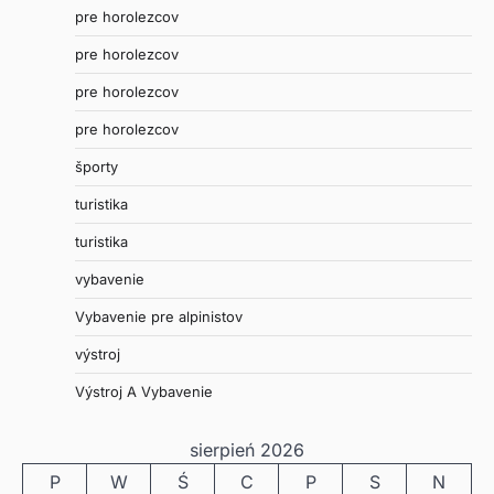
pre horolezcov
pre horolezcov
pre horolezcov
pre horolezcov
športy
turistika
turistika
vybavenie
Vybavenie pre alpinistov
výstroj
Výstroj A Vybavenie
sierpień 2026
P
W
Ś
C
P
S
N