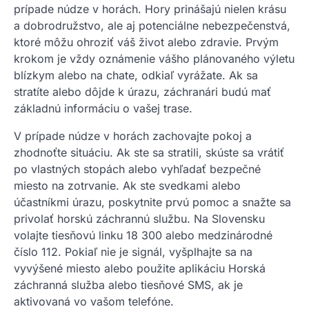
prípade núdze v horách. Hory prinášajú nielen krásu
a dobrodružstvo, ale aj potenciálne nebezpečenstvá,
ktoré môžu ohroziť váš život alebo zdravie. Prvým
krokom je vždy oznámenie vášho plánovaného výletu
blízkym alebo na chate, odkiaľ vyrážate. Ak sa
stratíte alebo dôjde k úrazu, záchranári budú mať
základnú informáciu o vašej trase.
V prípade núdze v horách zachovajte pokoj a
zhodnoťte situáciu. Ak ste sa stratili, skúste sa vrátiť
po vlastných stopách alebo vyhľadať bezpečné
miesto na zotrvanie. Ak ste svedkami alebo
účastníkmi úrazu, poskytnite prvú pomoc a snažte sa
privolať horskú záchrannú službu. Na Slovensku
volajte tiesňovú linku 18 300 alebo medzinárodné
číslo 112. Pokiaľ nie je signál, vyšplhajte sa na
vyvýšené miesto alebo použite aplikáciu Horská
záchranná služba alebo tiesňové SMS, ak je
aktivovaná vo vašom telefóne.