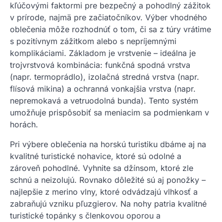
kľúčovými faktormi pre bezpečný a pohodlný zážitok
v prírode, najmä pre začiatočníkov. Výber vhodného
oblečenia môže rozhodnúť o tom, či sa z túry vrátime
s pozitívnym zážitkom alebo s nepríjemnými
komplikáciami. Základom je vrstvenie – ideálna je
trojvrstvová kombinácia: funkčná spodná vrstva
(napr. termoprádlo), izolačná stredná vrstva (napr.
flísová mikina) a ochranná vonkajšia vrstva (napr.
nepremokavá a vetruodolná bunda). Tento systém
umožňuje prispôsobiť sa meniacim sa podmienkam v
horách.
Pri výbere oblečenia na horskú turistiku dbáme aj na
kvalitné turistické nohavice, ktoré sú odolné a
zároveň pohodlné. Vyhnite sa džínsom, ktoré zle
schnú a neizolujú. Rovnako dôležité sú aj ponožky –
najlepšie z merino vlny, ktoré odvádzajú vlhkosť a
zabraňujú vzniku pľuzgierov. Na nohy patria kvalitné
turistické topánky s členkovou oporou a