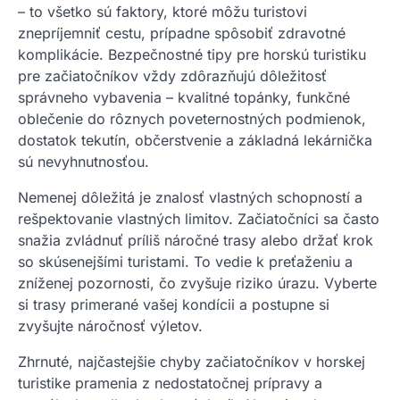
– to všetko sú faktory, ktoré môžu turistovi
znepríjemniť cestu, prípadne spôsobiť zdravotné
komplikácie. Bezpečnostné tipy pre horskú turistiku
pre začiatočníkov vždy zdôrazňujú dôležitosť
správneho vybavenia – kvalitné topánky, funkčné
oblečenie do rôznych poveternostných podmienok,
dostatok tekutín, občerstvenie a základná lekárnička
sú nevyhnutnosťou.
Nemenej dôležitá je znalosť vlastných schopností a
rešpektovanie vlastných limitov. Začiatočníci sa často
snažia zvládnuť príliš náročné trasy alebo držať krok
so skúsenejšími turistami. To vedie k preťaženiu a
zníženej pozornosti, čo zvyšuje riziko úrazu. Vyberte
si trasy primerané vašej kondícii a postupne si
zvyšujte náročnosť výletov.
Zhrnuté, najčastejšie chyby začiatočníkov v horskej
turistike pramenia z nedostatočnej prípravy a