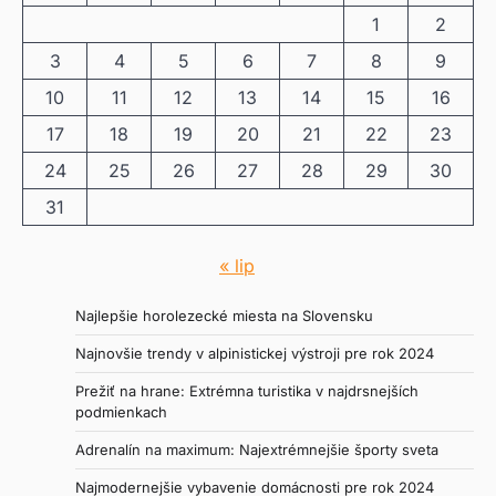
1
2
3
4
5
6
7
8
9
10
11
12
13
14
15
16
17
18
19
20
21
22
23
24
25
26
27
28
29
30
31
« lip
Najlepšie horolezecké miesta na Slovensku
Najnovšie trendy v alpinistickej výstroji pre rok 2024
Prežiť na hrane: Extrémna turistika v najdrsnejších
podmienkach
Adrenalín na maximum: Najextrémnejšie športy sveta
Najmodernejšie vybavenie domácnosti pre rok 2024