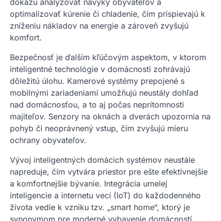
dokážu analyzovať návyky obyvateľov a
optimalizovať kúrenie či chladenie, čím prispievajú k
zníženiu nákladov na energie a zároveň zvyšujú
komfort.
Bezpečnosť je ďalším kľúčovým aspektom, v ktorom
inteligentné technológie v domácnosti zohrávajú
dôležitú úlohu. Kamerové systémy prepojené s
mobilnými zariadeniami umožňujú neustály dohľad
nad domácnosťou, a to aj počas neprítomnosti
majiteľov. Senzory na oknách a dverách upozornia na
pohyb či neoprávnený vstup, čím zvyšujú mieru
ochrany obyvateľov.
Vývoj inteligentných domácich systémov neustále
napreduje, čím vytvára priestor pre ešte efektívnejšie
a komfortnejšie bývanie. Integrácia umelej
inteligencie a internetu vecí (IoT) do každodenného
života vedie k vzniku tzv. „smart home“, ktorý je
synonymom pre moderné vybavenie domácností