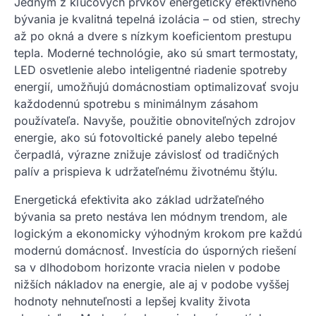
Jedným z kľúčových prvkov energeticky efektívneho
bývania je kvalitná tepelná izolácia – od stien, strechy
až po okná a dvere s nízkym koeficientom prestupu
tepla. Moderné technológie, ako sú smart termostaty,
LED osvetlenie alebo inteligentné riadenie spotreby
energií, umožňujú domácnostiam optimalizovať svoju
každodennú spotrebu s minimálnym zásahom
používateľa. Navyše, použitie obnoviteľných zdrojov
energie, ako sú fotovoltické panely alebo tepelné
čerpadlá, výrazne znižuje závislosť od tradičných
palív a prispieva k udržateľnému životnému štýlu.
Energetická efektivita ako základ udržateľného
bývania sa preto nestáva len módnym trendom, ale
logickým a ekonomicky výhodným krokom pre každú
modernú domácnosť. Investícia do úsporných riešení
sa v dlhodobom horizonte vracia nielen v podobe
nižších nákladov na energie, ale aj v podobe vyššej
hodnoty nehnuteľnosti a lepšej kvality života