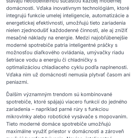
stávajú neoddeliteľnou súčasťou každej modernej
domácnosti. Vďaka inovatívnym technológiám, ktoré
integrujú funkcie umelej inteligencie, automatizácie a
energetickej efektívnosti, umožňujú tieto zariadenia
nielen zjednodušiť každodenné činnosti, ale aj znížiť
mesačné náklady na energie. Medzi najobľúbenejšie
moderné spotrebiče patria inteligentné práčky s
možnosťou diaľkového ovládania, umývačky riadu
šetriace vodu a energiu či chladničky s
optimalizáciou chladiaceho cyklu podľa naplnenosti.
Vďaka nim už domácnosti nemusia plytvať časom ani
peniazmi.
Ďalším významným trendom sú kombinované
spotrebiče, ktoré spájajú viacero funkcií do jedného
zariadenia – napríklad parné rúry s funkciou
mikrovlnky alebo robotické vysávače s mopovaním.
Tieto moderné domáce spotrebiče umožňujú
maximálne využiť priestor v domácnosti a zároveň