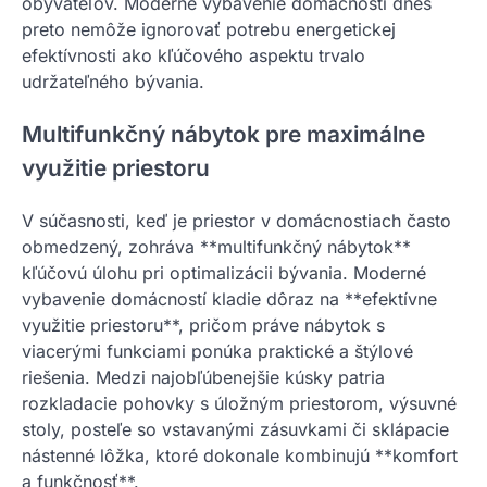
obyvateľov. Moderné vybavenie domácností dnes
preto nemôže ignorovať potrebu energetickej
efektívnosti ako kľúčového aspektu trvalo
udržateľného bývania.
Multifunkčný nábytok pre maximálne
využitie priestoru
V súčasnosti, keď je priestor v domácnostiach často
obmedzený, zohráva **multifunkčný nábytok**
kľúčovú úlohu pri optimalizácii bývania. Moderné
vybavenie domácností kladie dôraz na **efektívne
využitie priestoru**, pričom práve nábytok s
viacerými funkciami ponúka praktické a štýlové
riešenia. Medzi najobľúbenejšie kúsky patria
rozkladacie pohovky s úložným priestorom, výsuvné
stoly, posteľe so vstavanými zásuvkami či sklápacie
nástenné lôžka, ktoré dokonale kombinujú **komfort
a funkčnosť**.