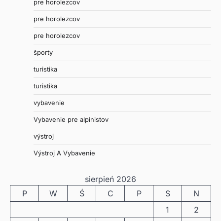
pre horolezcov
pre horolezcov
pre horolezcov
športy
turistika
turistika
vybavenie
Vybavenie pre alpinistov
výstroj
Výstroj A Vybavenie
sierpień 2026
P
W
Ś
C
P
S
N
1
2