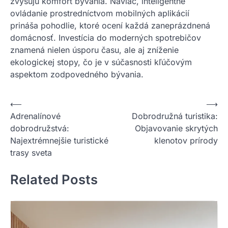
zvyšujú komfort bývania. Naviac, inteligentné
ovládanie prostredníctvom mobilných aplikácií
prináša pohodlie, ktoré ocení každá zaneprázdnená
domácnosť. Investícia do moderných spotrebičov
znamená nielen úsporu času, ale aj zníženie
ekologickej stopy, čo je v súčasnosti kľúčovým
aspektom zodpovedného bývania.
Nawigacja
⟵
⟶
Adrenalínové
Dobrodružná turistika:
wpisu
dobrodružstvá:
Objavovanie skrytých
Najextrémnejšie turistické
klenotov prírody
trasy sveta
Related Posts