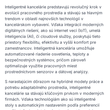
Inteligentné kancelárie predstavujú revolučný krok v
evolúcii pracovného prostredia a stávajú sa hlavným
trendom v oblasti najnovších technológií v
kancelárskom vybavení. Vďaka integrácii moderných
digitálnych riešení, ako sú internet vecí (IoT), umelá
inteligencia (AI), či cloudové služby, poskytujú tieto
priestory flexibilitu, efektivitu a vyšší komfort pre
zamestnancov. Inteligentná kancelária umožňuje
automatizované riadenie osvetlenia, teploty a
bezpečnostných systémov, pričom zároveň
optimalizuje využitie pracovných miest
prostredníctvom senzorov a dátovej analýzy.
S narastajúcim dôrazom na hybridné modely práce a
potrebu adaptabilného prostredia, inteligentné
kancelárie sa stávajú kľúčovým prvkom v moderných
firmách. Vďaka technológiám ako sú inteligentné
stoly s automatickým nastavením podľa preferencií