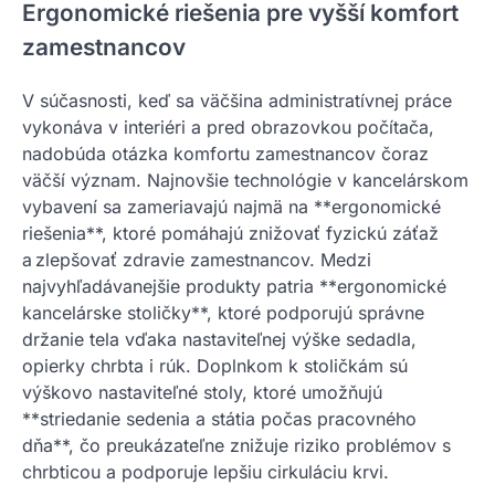
Ergonomické riešenia pre vyšší komfort
zamestnancov
V súčasnosti, keď sa väčšina administratívnej práce
vykonáva v interiéri a pred obrazovkou počítača,
nadobúda otázka komfortu zamestnancov čoraz
väčší význam. Najnovšie technológie v kancelárskom
vybavení sa zameriavajú najmä na **ergonomické
riešenia**, ktoré pomáhajú znižovať fyzickú záťaž
a zlepšovať zdravie zamestnancov. Medzi
najvyhľadávanejšie produkty patria **ergonomické
kancelárske stoličky**, ktoré podporujú správne
držanie tela vďaka nastaviteľnej výške sedadla,
opierky chrbta i rúk. Doplnkom k stoličkám sú
výškovo nastaviteľné stoly, ktoré umožňujú
**striedanie sedenia a státia počas pracovného
dňa**, čo preukázateľne znižuje riziko problémov s
chrbticou a podporuje lepšiu cirkuláciu krvi.