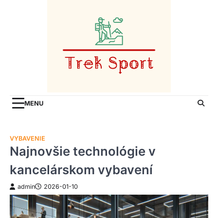
Skip
to
content
MENU
VYBAVENIE
Najnovšie technológie v
kancelárskom vybavení
admin
2026-01-10