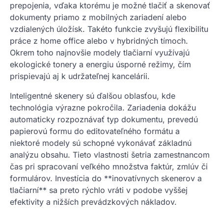
prepojenia, vďaka ktorému je možné tlačiť a skenovať
dokumenty priamo z mobilných zariadení alebo
vzdialených úložísk. Takéto funkcie zvyšujú flexibilitu
práce z home office alebo v hybridných tímoch.
Okrem toho najnovšie modely tlačiarní využívajú
ekologické tonery a energiu úsporné režimy, čím
prispievajú aj k udržateľnej kancelárii.
Inteligentné skenery sú ďalšou oblasťou, kde
technológia výrazne pokročila. Zariadenia dokážu
automaticky rozpoznávať typ dokumentu, prevedú
papierovú formu do editovateľného formátu a
niektoré modely sú schopné vykonávať základnú
analýzu obsahu. Tieto vlastnosti šetria zamestnancom
čas pri spracovaní veľkého množstva faktúr, zmlúv či
formulárov. Investícia do **inovatívnych skenerov a
tlačiarní** sa preto rýchlo vráti v podobe vyššej
efektivity a nižších prevádzkových nákladov.