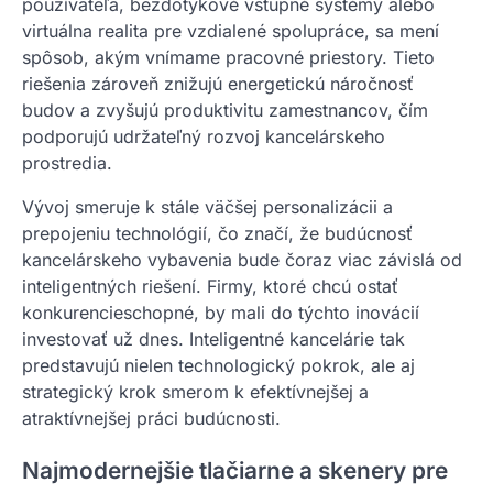
používateľa, bezdotykové vstupné systémy alebo
virtuálna realita pre vzdialené spolupráce, sa mení
spôsob, akým vnímame pracovné priestory. Tieto
riešenia zároveň znižujú energetickú náročnosť
budov a zvyšujú produktivitu zamestnancov, čím
podporujú udržateľný rozvoj kancelárskeho
prostredia.
Vývoj smeruje k stále väčšej personalizácii a
prepojeniu technológií, čo značí, že budúcnosť
kancelárskeho vybavenia bude čoraz viac závislá od
inteligentných riešení. Firmy, ktoré chcú ostať
konkurencieschopné, by mali do týchto inovácií
investovať už dnes. Inteligentné kancelárie tak
predstavujú nielen technologický pokrok, ale aj
strategický krok smerom k efektívnejšej a
atraktívnejšej práci budúcnosti.
Najmodernejšie tlačiarne a skenery pre