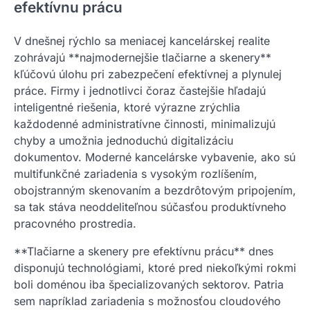
efektívnu prácu
V dnešnej rýchlo sa meniacej kancelárskej realite
zohrávajú **najmodernejšie tlačiarne a skenery**
kľúčovú úlohu pri zabezpečení efektívnej a plynulej
práce. Firmy i jednotlivci čoraz častejšie hľadajú
inteligentné riešenia, ktoré výrazne zrýchlia
každodenné administratívne činnosti, minimalizujú
chyby a umožnia jednoduchú digitalizáciu
dokumentov. Moderné kancelárske vybavenie, ako sú
multifunkčné zariadenia s vysokým rozlíšením,
obojstranným skenovaním a bezdrôtovým pripojením,
sa tak stáva neoddeliteľnou súčasťou produktívneho
pracovného prostredia.
**Tlačiarne a skenery pre efektívnu prácu** dnes
disponujú technológiami, ktoré pred niekoľkými rokmi
boli doménou iba špecializovaných sektorov. Patria
sem napríklad zariadenia s možnosťou cloudového