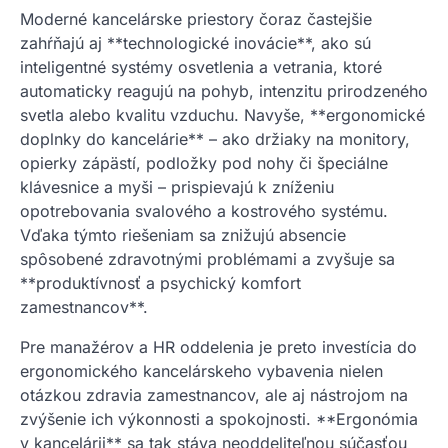
Moderné kancelárske priestory čoraz častejšie
zahŕňajú aj **technologické inovácie**, ako sú
inteligentné systémy osvetlenia a vetrania, ktoré
automaticky reagujú na pohyb, intenzitu prirodzeného
svetla alebo kvalitu vzduchu. Navyše, **ergonomické
doplnky do kancelárie** – ako držiaky na monitory,
opierky zápästí, podložky pod nohy či špeciálne
klávesnice a myši – prispievajú k zníženiu
opotrebovania svalového a kostrového systému.
Vďaka týmto riešeniam sa znižujú absencie
spôsobené zdravotnými problémami a zvyšuje sa
**produktívnosť a psychický komfort
zamestnancov**.
Pre manažérov a HR oddelenia je preto investícia do
ergonomického kancelárskeho vybavenia nielen
otázkou zdravia zamestnancov, ale aj nástrojom na
zvýšenie ich výkonnosti a spokojnosti. **Ergonómia
v kancelárii** sa tak stáva neoddeliteľnou súčasťou