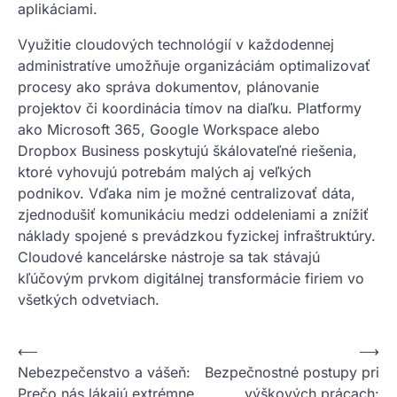
aplikáciami.
Využitie cloudových technológií v každodennej
administratíve umožňuje organizáciám optimalizovať
procesy ako správa dokumentov, plánovanie
projektov či koordinácia tímov na diaľku. Platformy
ako Microsoft 365, Google Workspace alebo
Dropbox Business poskytujú škálovateľné riešenia,
ktoré vyhovujú potrebám malých aj veľkých
podnikov. Vďaka nim je možné centralizovať dáta,
zjednodušiť komunikáciu medzi oddeleniami a znížiť
náklady spojené s prevádzkou fyzickej infraštruktúry.
Cloudové kancelárske nástroje sa tak stávajú
kľúčovým prvkom digitálnej transformácie firiem vo
všetkých odvetviach.
Nawigacja
⟵
⟶
Nebezpečenstvo a vášeň:
Bezpečnostné postupy pri
wpisu
Prečo nás lákajú extrémne
výškových prácach: