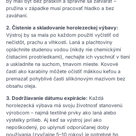
by mali byť bez prasklín a správne sa zatvárať –
pružina v západke musí pracovať hladko a bez
zaváhaní.
2. Čistenie a skladovanie horolezeckej výbavy:
Výstroj by sa mala po každom použití vyčistiť od
nečistôt, prachu a vlhkosti. Laná a plachtoviny
opláchnite studenou vodou (nikdy nie chemickými
čistiacimi prostriedkami), nechajte ich vyschnúť v tieni
a uskladnite na suchom, tmavom mieste. Kovové
časti ako karabíny môžete očistiť mäkkou kefou a
premazať pohyblivé časti silikónovým mazivom bez
obsahu oleja.
3. Dodržiavanie dátumu expirácie:
Každá
horolezecká výbava má svoju životnosť stanovenú
výrobcom – najmä textilné prvky ako laná alebo
výstelky prilieb. Aj keď sa výstroj javí ako
nepoškodený, po uplynutí odporúčanej doby
používania (zvyčajne 5–10 rokov) je potrebné ho