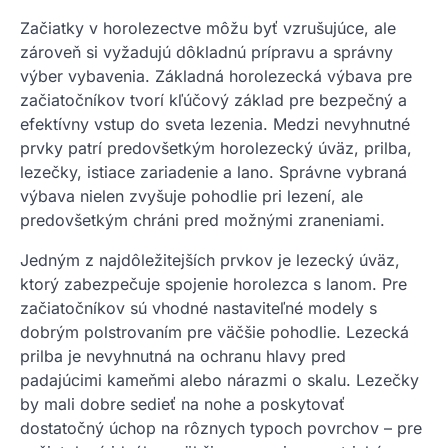
Začiatky v horolezectve môžu byť vzrušujúce, ale
zároveň si vyžadujú dôkladnú prípravu a správny
výber vybavenia. Základná horolezecká výbava pre
začiatočníkov tvorí kľúčový základ pre bezpečný a
efektívny vstup do sveta lezenia. Medzi nevyhnutné
prvky patrí predovšetkým horolezecký úväz, prilba,
lezečky, istiace zariadenie a lano. Správne vybraná
výbava nielen zvyšuje pohodlie pri lezení, ale
predovšetkým chráni pred možnými zraneniami.
Jedným z najdôležitejších prvkov je lezecký úväz,
ktorý zabezpečuje spojenie horolezca s lanom. Pre
začiatočníkov sú vhodné nastaviteľné modely s
dobrým polstrovaním pre väčšie pohodlie. Lezecká
prilba je nevyhnutná na ochranu hlavy pred
padajúcimi kameňmi alebo nárazmi o skalu. Lezečky
by mali dobre sedieť na nohe a poskytovať
dostatočný úchop na rôznych typoch povrchov – pre