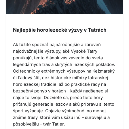
Najlepšie horolezecké výzvy v Tatrách
Ak túžite spoznať najnáročnejšie a zároveň
najodvážnejšie výstupy, aké Vysoké Tatry
ponúkajú, tento článok vás zavedie do sveta
legendárnych trás a skrytých lezeckých pokladov.
Od technicky extrémnych výstupov na Kežmarský
či Ľadový štít, cez historické míľniky tatranskej
horolezeckej tradície, až po praktické rady na
bezpečný pohyb v horách – každý nadšenec si
nájde to svoje. Dozviete sa, prečo tieto hory
priťahujú generácie lezcov a akú prípravu si tento
šport vyžaduje. Objavte výnimočné, no menej
známe trasy, ktoré vám ukážu inú – surovejšiu a
pôsobivejšiu – tvár Tatier.