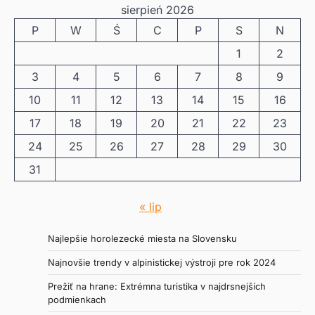
sierpień 2026
P
W
Ś
C
P
S
N
1
2
3
4
5
6
7
8
9
10
11
12
13
14
15
16
17
18
19
20
21
22
23
24
25
26
27
28
29
30
31
« lip
Najlepšie horolezecké miesta na Slovensku
Najnovšie trendy v alpinistickej výstroji pre rok 2024
Prežiť na hrane: Extrémna turistika v najdrsnejších
podmienkach