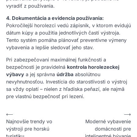
vyradiť z používania.
4. Dokumentácia a evidencia používania:
Pokročilejší horolezci vedú zápisník, v ktorom evidujú
dátum kúpy a použitia jednotlivých častí výstroja.
Tento systém pomáha plánovať preventívne výmeny
vybavenia a lepšie sledovať jeho stav.
Pri zabezpečovaní maximálnej funkčnosti a
bezpečnosti je pravidelná
kontrola horolezeckej
výbavy
a jej správna
údržba
absolútnou
nevyhnutnosťou. Investícia do starostlivosti o výstroj
sa vždy oplatí – nielen z hľadiska peňazí, ale najmä
pre vlastnú bezpečnosť pri lezení.
Nawigacja
⟵
⟶
Najnovšie trendy vo
Moderné vybavenie
wpisu
výstroji pre horskú
domácnosti pre
turistiku
inteligentné bývanie