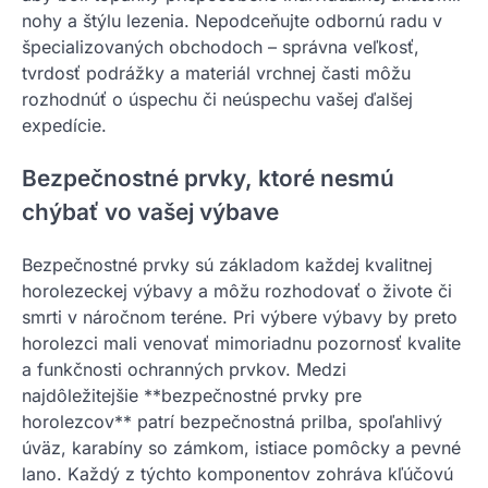
nohy a štýlu lezenia. Nepodceňujte odbornú radu v
špecializovaných obchodoch – správna veľkosť,
tvrdosť podrážky a materiál vrchnej časti môžu
rozhodnúť o úspechu či neúspechu vašej ďalšej
expedície.
Bezpečnostné prvky, ktoré nesmú
chýbať vo vašej výbave
Bezpečnostné prvky sú základom každej kvalitnej
horolezeckej výbavy a môžu rozhodovať o živote či
smrti v náročnom teréne. Pri výbere výbavy by preto
horolezci mali venovať mimoriadnu pozornosť kvalite
a funkčnosti ochranných prvkov. Medzi
najdôležitejšie **bezpečnostné prvky pre
horolezcov** patrí bezpečnostná prilba, spoľahlivý
úväz, karabíny so zámkom, istiace pomôcky a pevné
lano. Každý z týchto komponentov zohráva kľúčovú