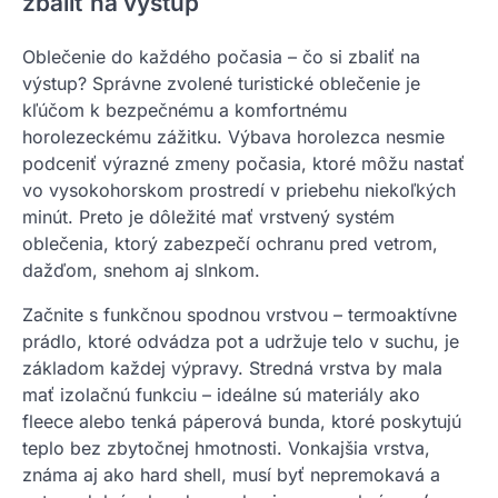
zbaliť na výstup
Oblečenie do každého počasia – čo si zbaliť na
výstup? Správne zvolené turistické oblečenie je
kľúčom k bezpečnému a komfortnému
horolezeckému zážitku. Výbava horolezca nesmie
podceniť výrazné zmeny počasia, ktoré môžu nastať
vo vysokohorskom prostredí v priebehu niekoľkých
minút. Preto je dôležité mať vrstvený systém
oblečenia, ktorý zabezpečí ochranu pred vetrom,
dažďom, snehom aj slnkom.
Začnite s funkčnou spodnou vrstvou – termoaktívne
prádlo, ktoré odvádza pot a udržuje telo v suchu, je
základom každej výpravy. Stredná vrstva by mala
mať izolačnú funkciu – ideálne sú materiály ako
fleece alebo tenká páperová bunda, ktoré poskytujú
teplo bez zbytočnej hmotnosti. Vonkajšia vrstva,
známa aj ako hard shell, musí byť nepremokavá a