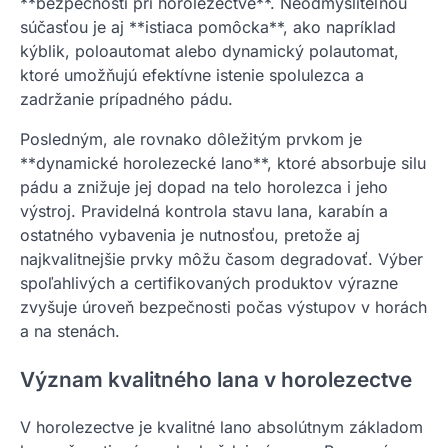
**bezpečnosti pri horolezectve**. Neodmysliteľnou
súčasťou je aj **istiaca pomôcka**, ako napríklad
kýblik, poloautomat alebo dynamický polautomat,
ktoré umožňujú efektívne istenie spolulezca a
zadržanie prípadného pádu.
Posledným, ale rovnako dôležitým prvkom je
**dynamické horolezecké lano**, ktoré absorbuje silu
pádu a znižuje jej dopad na telo horolezca i jeho
výstroj. Pravidelná kontrola stavu lana, karabín a
ostatného vybavenia je nutnosťou, pretože aj
najkvalitnejšie prvky môžu časom degradovať. Výber
spoľahlivých a certifikovaných produktov výrazne
zvyšuje úroveň bezpečnosti počas výstupov v horách
a na stenách.
Význam kvalitného lana v horolezectve
V horolezectve je kvalitné lano absolútnym základom