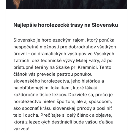
Najlepšie horolezecké trasy na Slovensku
Slovensko je horolezeckým rajom, ktorý ponúka
nespočetné možnosti pre dobrodruhov všetkých
úrovní – od dramatických výstupov vo Vysokých
Tatrách, cez technické výzvy Malej Fatry, až po
prístupné terény na Skalke pri Kremnici. Tento
článok vás prevedie pestrou ponukou
slovenského horolezectva, jeho históriou a
najobľúbenejšími lokalitami, ktoré lákajú
každoročne tisíce lezcov. Dozviete sa, prečo je
horolezectvo nielen športom, ale aj spôsobom,
ako spoznať krásu slovenskej prírody a posilniť
telo i ducha. Prečítajte si celý článok a objavte,
ktorá z lezeckých destinácií bude vašou ďalšou
výzvou!