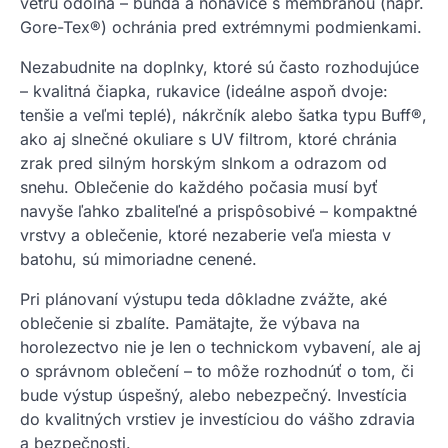
vetru odolná – bunda a nohavice s membránou (napr.
Gore-Tex®) ochránia pred extrémnymi podmienkami.
Nezabudnite na doplnky, ktoré sú často rozhodujúce
– kvalitná čiapka, rukavice (ideálne aspoň dvoje:
tenšie a veľmi teplé), nákrčník alebo šatka typu Buff®,
ako aj slnečné okuliare s UV filtrom, ktoré chránia
zrak pred silným horským slnkom a odrazom od
snehu. Oblečenie do každého počasia musí byť
navyše ľahko zbaliteľné a prispôsobivé – kompaktné
vrstvy a oblečenie, ktoré nezaberie veľa miesta v
batohu, sú mimoriadne cenené.
Pri plánovaní výstupu teda dôkladne zvážte, aké
oblečenie si zbalíte. Pamätajte, že výbava na
horolezectvo nie je len o technickom vybavení, ale aj
o správnom oblečení – to môže rozhodnúť o tom, či
bude výstup úspešný, alebo nebezpečný. Investícia
do kvalitných vrstiev je investíciou do vášho zdravia
a bezpečnosti.