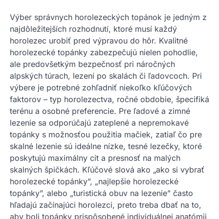
Výber správnych horolezeckých topánok je jedným z
najdôležitejších rozhodnutí, ktoré musí každý
horolezec urobiť pred výpravou do hôr. Kvalitné
horolezecké topánky zabezpečujú nielen pohodlie,
ale predovšetkým bezpečnosť pri náročných
alpských túrach, lezení po skalách či ľadovcoch. Pri
výbere je potrebné zohľadniť niekoľko kľúčových
faktorov – typ horolezectva, ročné obdobie, špecifiká
terénu a osobné preferencie. Pre ľadové a zimné
lezenie sa odporúčajú zateplené a nepremokavé
topánky s možnosťou použitia mačiek, zatiaľ čo pre
skalné lezenie sú ideálne nízke, tesné lezečky, ktoré
poskytujú maximálny cit a presnosť na malých
skalných špičkách. Kľúčové slová ako „ako si vybrať
horolezecké topánky”, „najlepšie horolezecké
topánky”, alebo „turistická obuv na lezenie” často
hľadajú začínajúci horolezci, preto treba dbať na to,
aby boli topánky prispôsobené individuálnej anatómii