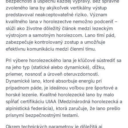
bezpečnosti a úspechu každej výpravy. Bez správne
zvoleného lana by akýkoľvek vertikálny výstup
predstavoval neakceptovateľné riziko. Význam
kvalitného lana v horolezectve nemožno podceniť –
slúži ako životne dôležitý článok medzi lezeckým
výstrojom a samotným horolezcom. Lano tlmí pád,
zabezpečuje kontrolovaný zostup a umožňuje
efektívnu komunikáciu medzi členmi tímu.
Pri výbere horolezeckého lana je kľúčové sústrediť sa
na jeho typ (statické alebo dynamické), dĺžku,
priemer, nosnosť a úroveň oteruvzdornosti.
Dynamické lano, ktoré absorbuje energiu pri
prípadnom páde, je ideálnou voľbou pre športové a
horské lezenie. Kvalitné horolezecké lano by malo
spĺňať certifikáciu UIAA (Medzinárodná horolezecká a
alpinistická federácia), ktorá zaručuje, že lano prešlo
prísnymi bezpečnostnými testami.
Okrem technických parametrov je dôležitá aj