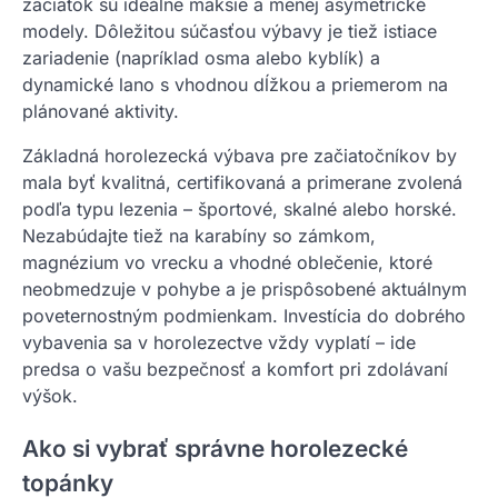
začiatok sú ideálne mäkšie a menej asymetrické
modely. Dôležitou súčasťou výbavy je tiež istiace
zariadenie (napríklad osma alebo kyblík) a
dynamické lano s vhodnou dĺžkou a priemerom na
plánované aktivity.
Základná horolezecká výbava pre začiatočníkov by
mala byť kvalitná, certifikovaná a primerane zvolená
podľa typu lezenia – športové, skalné alebo horské.
Nezabúdajte tiež na karabíny so zámkom,
magnézium vo vrecku a vhodné oblečenie, ktoré
neobmedzuje v pohybe a je prispôsobené aktuálnym
poveternostným podmienkam. Investícia do dobrého
vybavenia sa v horolezectve vždy vyplatí – ide
predsa o vašu bezpečnosť a komfort pri zdolávaní
výšok.
Ako si vybrať správne horolezecké
topánky