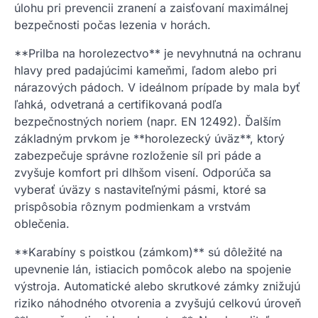
úlohu pri prevencii zranení a zaisťovaní maximálnej
bezpečnosti počas lezenia v horách.
**Prilba na horolezectvo** je nevyhnutná na ochranu
hlavy pred padajúcimi kameňmi, ľadom alebo pri
nárazových pádoch. V ideálnom prípade by mala byť
ľahká, odvetraná a certifikovaná podľa
bezpečnostných noriem (napr. EN 12492). Ďalším
základným prvkom je **horolezecký úväz**, ktorý
zabezpečuje správne rozloženie síl pri páde a
zvyšuje komfort pri dlhšom visení. Odporúča sa
vyberať úväzy s nastaviteľnými pásmi, ktoré sa
prispôsobia rôznym podmienkam a vrstvám
oblečenia.
**Karabíny s poistkou (zámkom)** sú dôležité na
upevnenie lán, istiacich pomôcok alebo na spojenie
výstroja. Automatické alebo skrutkové zámky znižujú
riziko náhodného otvorenia a zvyšujú celkovú úroveň