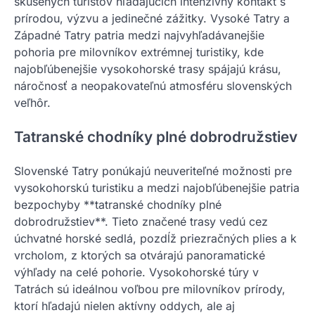
skúsených turistov hľadajúcich intenzívny kontakt s
prírodou, výzvu a jedinečné zážitky. Vysoké Tatry a
Západné Tatry patria medzi najvyhľadávanejšie
pohoria pre milovníkov extrémnej turistiky, kde
najobľúbenejšie vysokohorské trasy spájajú krásu,
náročnosť a neopakovateľnú atmosféru slovenských
veľhôr.
Tatranské chodníky plné dobrodružstiev
Slovenské Tatry ponúkajú neuveriteľné možnosti pre
vysokohorskú turistiku a medzi najobľúbenejšie patria
bezpochyby **tatranské chodníky plné
dobrodružstiev**. Tieto značené trasy vedú cez
úchvatné horské sedlá, pozdĺž priezračných plies a k
vrcholom, z ktorých sa otvárajú panoramatické
výhľady na celé pohorie. Vysokohorské túry v
Tatrách sú ideálnou voľbou pre milovníkov prírody,
ktorí hľadajú nielen aktívny oddych, ale aj