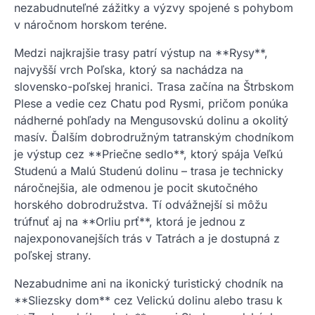
nezabudnuteľné zážitky a výzvy spojené s pohybom
v náročnom horskom teréne.
Medzi najkrajšie trasy patrí výstup na **Rysy**,
najvyšší vrch Poľska, ktorý sa nachádza na
slovensko-poľskej hranici. Trasa začína na Štrbskom
Plese a vedie cez Chatu pod Rysmi, pričom ponúka
nádherné pohľady na Mengusovskú dolinu a okolitý
masív. Ďalším dobrodružným tatranským chodníkom
je výstup cez **Priečne sedlo**, ktorý spája Veľkú
Studenú a Malú Studenú dolinu – trasa je technicky
náročnejšia, ale odmenou je pocit skutočného
horského dobrodružstva. Tí odvážnejší si môžu
trúfnuť aj na **Orliu prť**, ktorá je jednou z
najexponovanejších trás v Tatrách a je dostupná z
poľskej strany.
Nezabudnime ani na ikonický turistický chodník na
**Sliezsky dom** cez Velickú dolinu alebo trasu k