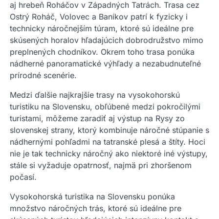
aj hrebeň Roháčov v Západných Tatrách. Trasa cez
Ostrý Roháč, Volovec a Baníkov patrí k fyzicky i
technicky náročnejším túram, ktoré sú ideálne pre
skúsených horalov hľadajúcich dobrodružstvo mimo
preplnených chodníkov. Okrem toho trasa ponúka
nádherné panoramatické výhľady a nezabudnuteľné
prírodné scenérie.
Medzi ďalšie najkrajšie trasy na vysokohorskú
turistiku na Slovensku, obľúbené medzi pokročilými
turistami, môžeme zaradiť aj výstup na Rysy zo
slovenskej strany, ktorý kombinuje náročné stúpanie s
nádhernými pohľadmi na tatranské plesá a štíty. Hoci
nie je tak technicky náročný ako niektoré iné výstupy,
stále si vyžaduje opatrnosť, najmä pri zhoršenom
počasí.
Vysokohorská turistika na Slovensku ponúka
množstvo náročných trás, ktoré sú ideálne pre