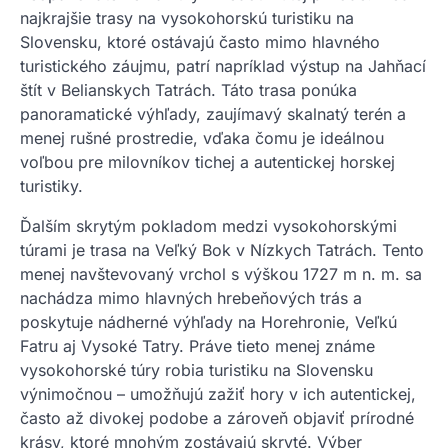
najkrajšie trasy na vysokohorskú turistiku na
Slovensku, ktoré ostávajú často mimo hlavného
turistického záujmu, patrí napríklad výstup na Jahňací
štít v Belianskych Tatrách. Táto trasa ponúka
panoramatické výhľady, zaujímavý skalnatý terén a
menej rušné prostredie, vďaka čomu je ideálnou
voľbou pre milovníkov tichej a autentickej horskej
turistiky.
Ďalším skrytým pokladom medzi vysokohorskými
túrami je trasa na Veľký Bok v Nízkych Tatrách. Tento
menej navštevovaný vrchol s výškou 1727 m n. m. sa
nachádza mimo hlavných hrebeňových trás a
poskytuje nádherné výhľady na Horehronie, Veľkú
Fatru aj Vysoké Tatry. Práve tieto menej známe
vysokohorské túry robia turistiku na Slovensku
výnimočnou – umožňujú zažiť hory v ich autentickej,
často až divokej podobe a zároveň objaviť prírodné
krásy, ktoré mnohým zostávajú skryté. Výber