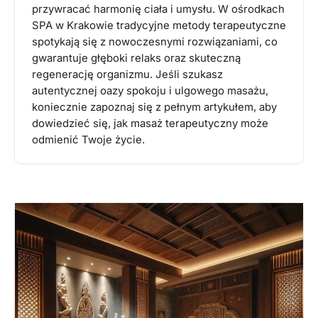
przywracać harmonię ciała i umysłu. W ośrodkach
SPA w Krakowie tradycyjne metody terapeutyczne
spotykają się z nowoczesnymi rozwiązaniami, co
gwarantuje głęboki relaks oraz skuteczną
regenerację organizmu. Jeśli szukasz
autentycznej oazy spokoju i ulgowego masażu,
koniecznie zapoznaj się z pełnym artykułem, aby
dowiedzieć się, jak masaż terapeutyczny może
odmienić Twoje życie.