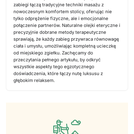
zabiegi łączą tradycyjne techniki masażu z
nowoczesnym komfortem stolicy, oferując nie
tylko odprężenie fizyczne, ale i emocjonalne
połączenie partnerów. Naturalne olejki eteryczne i
precyzyjnie dobrane metody terapeutyczne
sprawiają, że każdy zabieg przywraca równowagę
ciała i umysłu, umożliwiając kompletną ucieczkę
od miejskiego zgiełku. Zachęcamy do
przeczytania pełnego artykułu, by odkryć
wszystkie aspekty tego egzotycznego
doświadczenia, które łączy nutę luksusu z
głębokim relaksem.