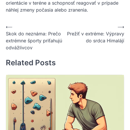
orientácie v teréne a schopnosť reagovať v prípade
náhlej zmeny počasia alebo zranenia.
Nawigacja
⟵
⟶
Skok do neznáma: Prečo
Prežiť v extréme: Výpravy
wpisu
extrémne športy priťahujú
do srdca Himalájí
odvážlivcov
Related Posts