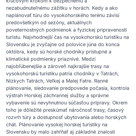
kľúčovým krokom k bezpečnému a
nezabudnuteľnému zážitku v horách. Kedy a ako
naplánovať túru do vysokohorského terénu závisí
predovšetkým od sezóny, aktuálnych
poveternostných podmienok a fyzickej pripravenosti
turistu. Najvhodnejší čas na vysokohorskú turistiku na
Slovensku je zvyčajne od polovice júna do konca
októbra, kedy sú horské chodníky prístupné a
klimatické podmienky priaznivé. Medzi
najobľúbenejšie a zároveň najkrajšie trasy na
vysokohorskú turistiku patria chodníky v Tatrách,
Nízkych Tatrách, Veľkej a Malej Fatre. Ranné
plánovanie, sledovanie predpovede počasia, kontrola
výstrah Horskej záchrannej služby a správne
vybavenie sú nevyhnutnou súčasťou prípravy. Okrem
toho je dôležité preskúmať náročnosť trasy, časový
rozvrh túry a dostupnosť ubytovania alebo horských
chát. Plánovanie vysokej horskej turistiky na
Slovensku by malo zahŕňať aj základné znalosti