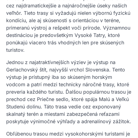
cez najdramatickejšie a najnáročnejšie úseky našich
veľhôr. Tieto trasy si vyžadujú nielen výbornú fyzickú
kondíciu, ale aj skúsenosti s orientáciou v teréne,
primeranú výstroj a rešpekt voči prírode. Významnou
destináciou je predovšetkým Vysoké Tatry, ktoré
ponúkajú viacero trás vhodných len pre skúsených
turistov.
Jednou z najatraktívnejších výziev je výstup na
Gerlachovský štít, najvyšší vrchol Slovenska. Tento
výstup je prístupný iba so skúseným horským
vodcom a patrí medzi technicky náročné trasy, ktoré
preveria každého turistu. Ďalšou populárnou trasou je
prechod cez Priečne sedlo, ktoré spája Malú a Veľkú
Studenú dolinu. Táto trasa vedie cez exponovaný
skalnatý terén a miestami zabezpečená reťazami
poskytuje výnimočné výhľady a adrenalínový zážitok.
Obľúbenou trasou medzi vysokohorskými turistami je