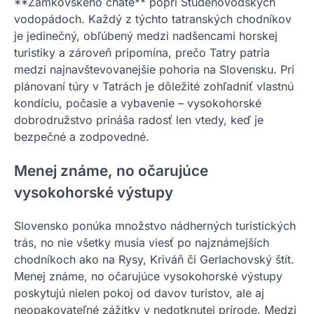
**Zamkovského chate** popri Studenovodských
vodopádoch. Každý z týchto tatranských chodníkov
je jedinečný, obľúbený medzi nadšencami horskej
turistiky a zároveň pripomína, prečo Tatry patria
medzi najnavštevovanejšie pohoria na Slovensku. Pri
plánovaní túry v Tatrách je dôležité zohľadniť vlastnú
kondíciu, počasie a vybavenie – vysokohorské
dobrodružstvo prináša radosť len vtedy, keď je
bezpečné a zodpovedné.
Menej známe, no očarujúce
vysokohorské výstupy
Slovensko ponúka množstvo nádherných turistických
trás, no nie všetky musia viesť po najznámejších
chodníkoch ako na Rysy, Kriváň či Gerlachovský štít.
Menej známe, no očarujúce vysokohorské výstupy
poskytujú nielen pokoj od davov turistov, ale aj
neopakovateľné zážitky v nedotknutej prírode. Medzi