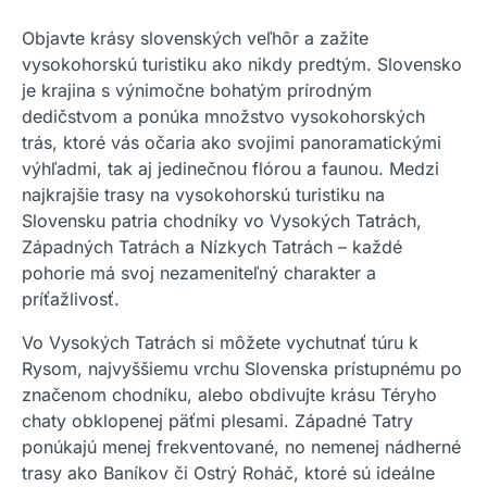
Objavte krásy slovenských veľhôr a zažite
vysokohorskú turistiku ako nikdy predtým. Slovensko
je krajina s výnimočne bohatým prírodným
dedičstvom a ponúka množstvo vysokohorských
trás, ktoré vás očaria ako svojimi panoramatickými
výhľadmi, tak aj jedinečnou flórou a faunou. Medzi
najkrajšie trasy na vysokohorskú turistiku na
Slovensku patria chodníky vo Vysokých Tatrách,
Západných Tatrách a Nízkych Tatrách – každé
pohorie má svoj nezameniteľný charakter a
príťažlivosť.
Vo Vysokých Tatrách si môžete vychutnať túru k
Rysom, najvyššiemu vrchu Slovenska prístupnému po
značenom chodníku, alebo obdivujte krásu Téryho
chaty obklopenej päťmi plesami. Západné Tatry
ponúkajú menej frekventované, no nemenej nádherné
trasy ako Baníkov či Ostrý Roháč, ktoré sú ideálne