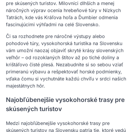
pre skúsených turistov. Milovníci dlhších a menej
náročných výprav ocenia hrebeňové túry v Nízkych
Tatrách, kde vás Kráľova hoľa a Ďumbier odmenia
fascinujúcimi výhľadmi na celé Slovensko.
Či sa rozhodnete pre náročné výstupy alebo
pohodové túry, vysokohorská turistika na Slovensku
vám umožní naozaj objaviť skryté krásy slovenských
veľhôr – od rozoklaných štítov až po tiché doliny a
krištáľovo čisté plesá. Nezabudnite si so sebou vziať
primeranú výbavu a rešpektovať horské podmienky,
vďaka čomu si vychutnáte každú chvíľu v srdci našich
majestátnych hôr.
Najobľúbenejšie vysokohorské trasy pre
skúsených turistov
Medzi najobľúbenejšie vysokohorské trasy pre
skúsených turistov na Slovensku patria tie, ktoré vedú