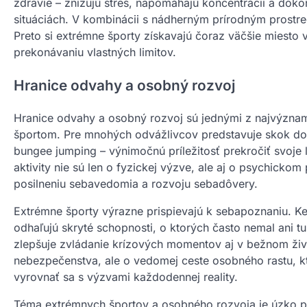
zdravie – znižujú stres, napomáhajú koncentrácii a dok
situáciách. V kombinácii s nádherným prírodným prostred
Preto si extrémne športy získavajú čoraz väčšie miesto v 
prekonávaniu vlastných limitov.
Hranice odvahy a osobný rozvoj
Hranice odvahy a osobný rozvoj sú jednými z najvýznamn
športom. Pre mnohých odvážlivcov predstavuje skok do
bungee jumping – výnimočnú príležitosť prekročiť svoje 
aktivity nie sú len o fyzickej výzve, ale aj o psychickom 
posilneniu sebavedomia a rozvoju sebadôvery.
Extrémne športy výrazne prispievajú k sebapoznaniu. Ke
odhaľujú skryté schopnosti, o ktorých často nemal ani 
zlepšuje zvládanie krízových momentov aj v bežnom živo
nebezpečenstva, ale o vedomej ceste osobného rastu, kto
vyrovnať sa s výzvami každodennej reality.
Téma extrémnych športov a osobného rozvoja je úzko pr