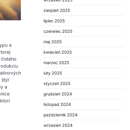
sierpień 2025
lipiec 2025
czerwiec 2025
maj 2025
typu a
torej
kwiecień 2025
 čistého
marzec 2025
rodukciu
nalínových
luty 2025
 štýl
styczeń 2025
ly a
anice
grudzień 2024
ktorí
listopad 2024
październik 2024
wrzesień 2024