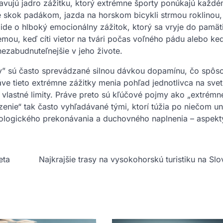
vujú jadro zážitku, ktorý extrémne športy ponúkajú každ
 skok padákom, jazda na horskom bicykli strmou roklinou,
 ide o hlboký emocionálny zážitok, ktorý sa vryje do pamät
zemou, keď cíti vietor na tvári počas voľného pádu alebo ke
nezabudnuteľnejšie v jeho živote.
y” sú často sprevádzané silnou dávkou dopamínu, čo spôs
áve tieto extrémne zážitky menia pohľad jednotlivca na svet
vlastné limity. Práve preto sú kľúčové pojmy ako „extrémne
zenie“ tak často vyhľadávané tými, ktorí túžia po niečom u
hologického prekonávania a duchovného naplnenia – aspekty
eta
Najkrajšie trasy na vysokohorskú turistiku na Sl