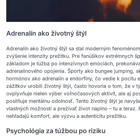
Adrenalín ako životný štýl
Adrenalín ako životný štýl sa stal moderným fenoménom, 
zvýšenie intenzity prežitku. Pre fanúšikov extrémnych špor
základom je túžba po intenzívnych emóciách, prekonávan
adrenalínového opojenia. Športy ako bungee jumping, sk
hormónov ako adrenalín a endorfíny, čo vedie k pocitu e
zážitkov urobili životný štýl, často hovoria o tom, že v t
ovplyvňuje nielen výber voľnočasových aktivít, ale aj po
posilňuje mentálnu odolnosť. Tento životný štýl je nav
vlastných možností a prežívať život naplno – tu a teraz
nehľadajú komfort, ale výzvu a autenticitu prežitku.
Psychológia za túžbou po riziku