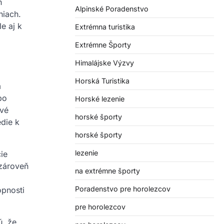
h
Alpinské Poradenstvo
niach.
e aj k
Extrémna turistika
Extrémne Športy
Himalájske Výzvy
Horská Turistika
m
bo
Horské lezenie
ové
horské športy
edie k
horské športy
lezenie
ie
 zároveň
na extrémne športy
Poradenstvo pre horolezcov
opnosti
pre horolezcov
ú, že