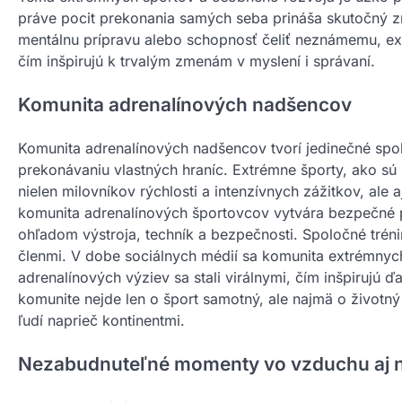
práve pocit prekonania samých seba prináša skutočný zm
mentálnu prípravu alebo schopnosť čeliť neznámemu, extr
čím inšpirujú k trvalým zmenám v myslení i správaní.
Komunita adrenalínových nadšencov
Komunita adrenalínových nadšencov tvorí jedinečné spolo
prekonávaniu vlastných hraníc. Extrémne športy, ako sú b
nielen milovníkov rýchlosti a intenzívnych zážitkov, ale a
komunita adrenalínových športovcov vytvára bezpečné p
ohľadom výstroja, techník a bezpečnosti. Spoločné tréni
členmi. V dobe sociálnych médií sa komunita extrémnyc
adrenalínových výziev sa stali virálnymi, čím inšpirujú ď
komunite nejde len o šport samotný, ale najmä o životný
ľudí naprieč kontinentmi.
Nezabudnuteľné momenty vo vzduchu aj 