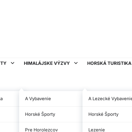
RTY
HIMALÁJSKE VÝZVY
HORSKÁ TURISTIK
ka
A Vybavenie
A Lezecké Vybaveni
xtrémne športy priťahujú
Horské Športy
Horské Športy
Pre Horolezcov
Lezenie