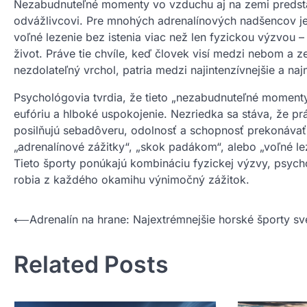
Nezabudnuteľné momenty vo vzduchu aj na zemi predsta
odvážlivcovi. Pre mnohých adrenalínových nadšencov je
voľné lezenie bez istenia viac než len fyzickou výzvou –
život. Práve tie chvíle, keď človek visí medzi nebom a 
nezdolateľný vrchol, patria medzi najintenzívnejšie a naj
Psychológovia tvrdia, že tieto „nezabudnuteľné moment
eufóriu a hlboké uspokojenie. Nezriedka sa stáva, že pr
posilňujú sebadôveru, odolnosť a schopnosť prekonávať 
„adrenalínové zážitky“, „skok padákom“, alebo „voľné le
Tieto športy ponúkajú kombináciu fyzickej výzvy, psyc
robia z každého okamihu výnimočný zážitok.
Nawigacja
⟵
Adrenalín na hrane: Najextrémnejšie horské športy sv
wpisu
Related Posts