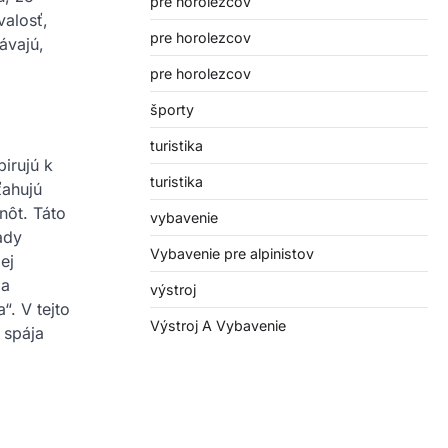
pre horolezcov
valosť,
pre horolezcov
ávajú,
pre horolezcov
športy
turistika
irujú k
turistika
ťahujú
nôt. Táto
vybavenie
ady
Vybavenie pre alpinistov
ej
 a
výstroj
“. V tejto
Výstroj A Vybavenie
 spája