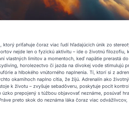
ktorý priťahuje čoraz viac ľudí hľadajúcich únik zo stereo
tov nejde len o fyzickú aktivitu – ide o životnú filozofiu, k
í vlastných limitov a momentoch, keď napätie prerastá do
ydiving, horolezectvo či jazda na divokej vode stimulujú p
ufórie a hlbokého vnútorného naplnenia. Tí, ktorí si z adre
ýchto okamihoch naplno cítia, že žijú. Adrenalín ako životný
stoje k životu – zvyšuje sebadôveru, poskytuje pocit kontro
yše úzko prepojený s túžbou objavovať neznáme, posúvať hr
. Práve preto skok do neznáma láka čoraz viac odvážlivcov, 