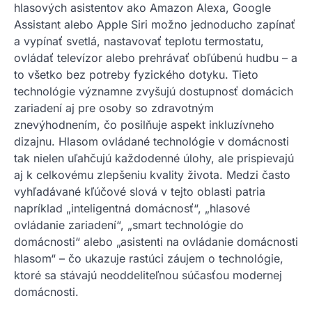
hlasových asistentov ako Amazon Alexa, Google
Assistant alebo Apple Siri možno jednoducho zapínať
a vypínať svetlá, nastavovať teplotu termostatu,
ovládať televízor alebo prehrávať obľúbenú hudbu – a
to všetko bez potreby fyzického dotyku. Tieto
technológie významne zvyšujú dostupnosť domácich
zariadení aj pre osoby so zdravotným
znevýhodnením, čo posilňuje aspekt inkluzívneho
dizajnu. Hlasom ovládané technológie v domácnosti
tak nielen uľahčujú každodenné úlohy, ale prispievajú
aj k celkovému zlepšeniu kvality života. Medzi často
vyhľadávané kľúčové slová v tejto oblasti patria
napríklad „inteligentná domácnosť“, „hlasové
ovládanie zariadení“, „smart technológie do
domácnosti“ alebo „asistenti na ovládanie domácnosti
hlasom“ – čo ukazuje rastúci záujem o technológie,
ktoré sa stávajú neoddeliteľnou súčasťou modernej
domácnosti.