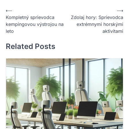
Nawigacja
⟵
⟶
Kompletný sprievodca
Zdolaj hory: Sprievodca
wpisu
kempingovou výstrojou na
extrémnymi horskými
leto
aktivitami
Related Posts