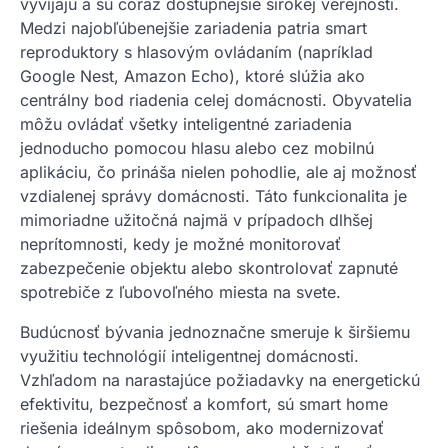
vyvíjajú a sú čoraz dostupnejšie širokej verejnosti.
Medzi najobľúbenejšie zariadenia patria smart
reproduktory s hlasovým ovládaním (napríklad
Google Nest, Amazon Echo), ktoré slúžia ako
centrálny bod riadenia celej domácnosti. Obyvatelia
môžu ovládať všetky inteligentné zariadenia
jednoducho pomocou hlasu alebo cez mobilnú
aplikáciu, čo prináša nielen pohodlie, ale aj možnosť
vzdialenej správy domácnosti. Táto funkcionalita je
mimoriadne užitočná najmä v prípadoch dlhšej
neprítomnosti, kedy je možné monitorovať
zabezpečenie objektu alebo skontrolovať zapnuté
spotrebiče z ľubovoľného miesta na svete.
Budúcnosť bývania jednoznačne smeruje k širšiemu
využitiu technológií inteligentnej domácnosti.
Vzhľadom na narastajúce požiadavky na energetickú
efektivitu, bezpečnosť a komfort, sú smart home
riešenia ideálnym spôsobom, ako modernizovať