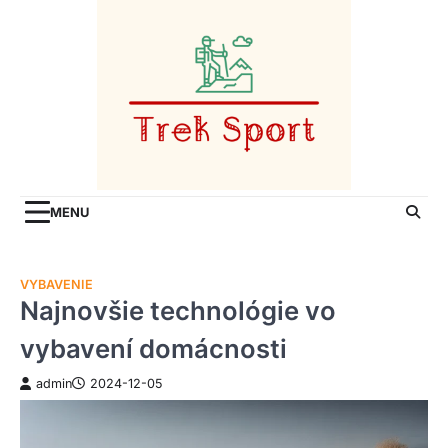
Skip
to
content
MENU
VYBAVENIE
Najnovšie technológie vo
vybavení domácnosti
admin
2024-12-05