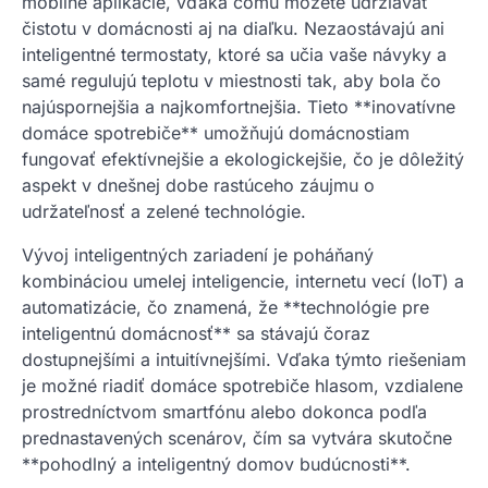
mobilné aplikácie, vďaka čomu môžete udržiavať
čistotu v domácnosti aj na diaľku. Nezaostávajú ani
inteligentné termostaty, ktoré sa učia vaše návyky a
samé regulujú teplotu v miestnosti tak, aby bola čo
najúspornejšia a najkomfortnejšia. Tieto **inovatívne
domáce spotrebiče** umožňujú domácnostiam
fungovať efektívnejšie a ekologickejšie, čo je dôležitý
aspekt v dnešnej dobe rastúceho záujmu o
udržateľnosť a zelené technológie.
Vývoj inteligentných zariadení je poháňaný
kombináciou umelej inteligencie, internetu vecí (IoT) a
automatizácie, čo znamená, že **technológie pre
inteligentnú domácnosť** sa stávajú čoraz
dostupnejšími a intuitívnejšími. Vďaka týmto riešeniam
je možné riadiť domáce spotrebiče hlasom, vzdialene
prostredníctvom smartfónu alebo dokonca podľa
prednastavených scenárov, čím sa vytvára skutočne
**pohodlný a inteligentný domov budúcnosti**.